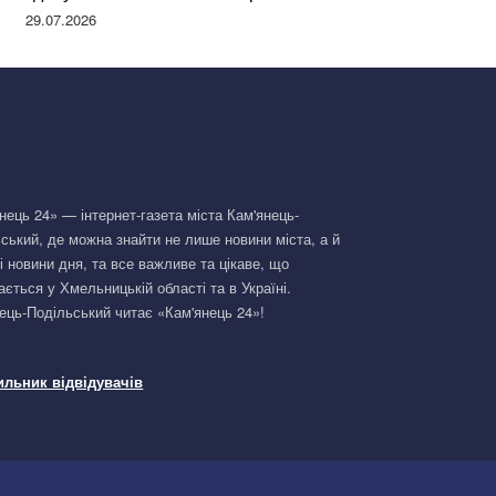
Німеччині та поділилася правдою
29.07.2026
нець 24» — інтернет-газета міста Кам'янець-
ський, де можна знайти не лише новини міста, а й
і новини дня, та все важливе та цікаве, що
ається у Хмельницькій області та в Україні.
ець-Подільський читає «Кам'янець 24»!