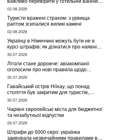
важливо перевірити у готельній ванній
за словами досвідченої мандрівниці
02.08.2026
Туристи вражені страхом: з урвища
раптом зсипалися великі камені
02.08.2026
Українці в Німеччині можуть бути не в
курсі штрафів: як дізнатися про наявні
борги
30.07.2026
Літати стане дорожче: авіакомпанії
оголосили про нові правила щодо
вибору місць
30.07.2026
Гавайський острів Ніїхау, що понад
століття був закритим для туристів,
починає приймати перших відвідувачів
30.07.2026
Чарівні європейські міста для бюджетної
та незабутньої відпустки
29.07.2026
Штрафи до 5000 євро: українка
здивувала незвичайними правилами в