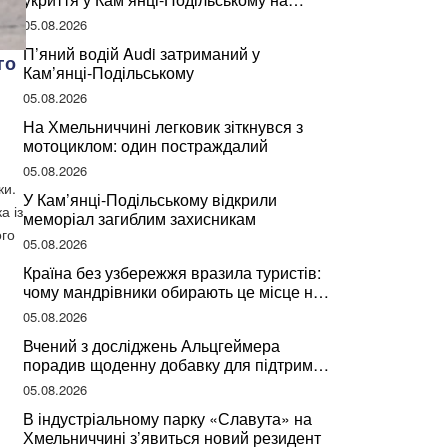
Хмельниччині
05.08.2026
П’яний водій Audi затриманий у
го
Кам’янці-Подільському
05.08.2026
На Хмельниччині легковик зіткнувся з
мотоциклом: один постраждалий
05.08.2026
ки.
У Кам’янці-Подільському відкрили
а із
меморіал загиблим захисникам
ого
05.08.2026
Країна без узбережжя вразила туристів:
чому мандрівники обирають це місце на
відпочинок
05.08.2026
Вчений з досліджень Альцгеймера
порадив щоденну добавку для підтримки
мозкової діяльності
05.08.2026
В індустріальному парку «Славута» на
Хмельниччині з’явиться новий резидент