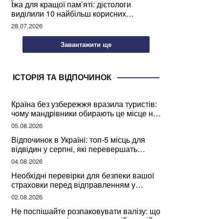
Їжа для кращої пам’яті: дієтологи
виділили 10 найбільш корисних
продуктів
28.07.2026
Завантажити ще
ІСТОРІЯ ТА ВІДПОЧИНОК
Країна без узбережжя вразила туристів:
чому мандрівники обирають це місце на
відпочинок
05.08.2026
Відпочинок в Україні: топ-5 місць для
відвідин у серпні, які перевершать
закордонні враження
04.08.2026
Необхідні перевірки для безпеки вашої
страховки перед відправленням у
подорож
02.08.2026
Не поспішайте розпаковувати валізу: що