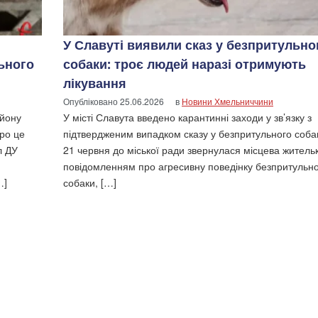
У Славуті виявили сказ у безпритульно
ьного
собаки: троє людей наразі отримують
лікування
Опубліковано
25.06.2026
в
Новини Хмельниччини
айону
У місті Славута введено карантинні заходи у зв’язку з
Про це
підтвердженим випадком сказу у безпритульного соба
л ДУ
21 червня до міської ради звернулася місцева жительк
повідомленням про агресивну поведінку безпритульн
…]
собаки, […]