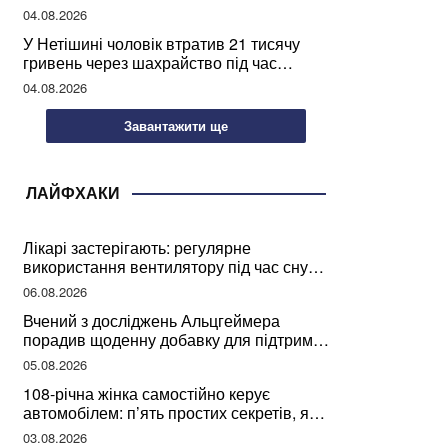
04.08.2026
У Нетішині чоловік втратив 21 тисячу
гривень через шахрайство під час
покупки дров
04.08.2026
Завантажити ще
ЛАЙФХАКИ
Лікарі застерігають: регулярне
використання вентилятору під час сну
може негативно вплинути на ваше
06.08.2026
здоров’я
Вчений з досліджень Альцгеймера
порадив щоденну добавку для підтримки
мозкової діяльності
05.08.2026
108-річна жінка самостійно керує
автомобілем: п’ять простих секретів, які
допомогли їй дожити до століття
03.08.2026