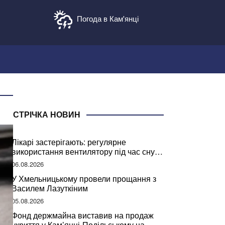
Погода в Кам'янці
СТРІЧКА НОВИН
Лікарі застерігають: регулярне
використання вентилятору під час сну
може негативно вплинути на ваше
06.08.2026
здоров’я
У Хмельницькому провели прощання з
Василем Лазуткіним
05.08.2026
Фонд держмайна виставив на продаж
укриття у Кам’янці-Подільському на