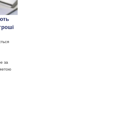
ють
гроші
ється
е за
 метою