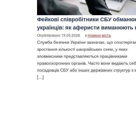
Фейкові співробітники СБУ обманю
українців: як аферисти виманюють 
Опубліковано
15.05.2026
в
Новини міста
Служба безпеки України зазначає, що спостеріга
зростання кількості шахрайських схем, у яких
зловмисники представляються працівниками
правоохоронних органів. Часто вони видають себ
посадовців СБУ або інших державних структур з
[…]