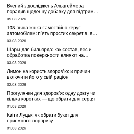
здоров’я
Вчений з досліджень Альцгеймера
порадив щоденну добавку для підтримки
мозкової діяльності
05.08.2026
108-річна жінка самостійно керує
автомобілем: п’ять простих секретів, які
допомогли їй дожити до століття
03.08.2026
Шары для бильярда: как состав, вес и
обработка поверхности влияют на
динамику игры
03.08.2026
Лимон на користь здоров’ю: 8 причин
включити його у свій раціон
02.08.2026
Прогулянки для здоров’я: одну довгу чи
кілька коротких — що обрати для серця
01.08.2026
Квіти Луцьк: як обрати букет для
приємного сюрпризу
01.08.2026