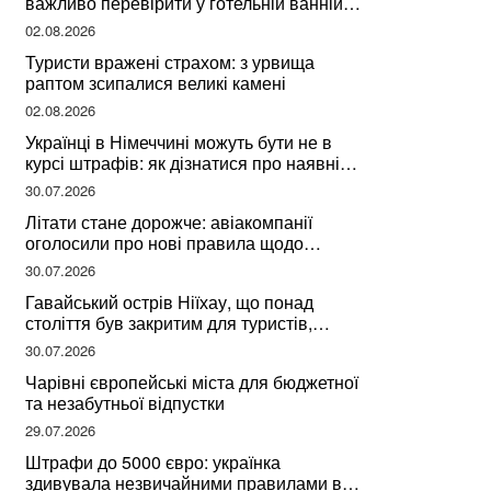
важливо перевірити у готельній ванній
за словами досвідченої мандрівниці
02.08.2026
Туристи вражені страхом: з урвища
раптом зсипалися великі камені
02.08.2026
Українці в Німеччині можуть бути не в
курсі штрафів: як дізнатися про наявні
борги
30.07.2026
Літати стане дорожче: авіакомпанії
оголосили про нові правила щодо
вибору місць
30.07.2026
Гавайський острів Ніїхау, що понад
століття був закритим для туристів,
починає приймати перших відвідувачів
30.07.2026
Чарівні європейські міста для бюджетної
та незабутньої відпустки
29.07.2026
Штрафи до 5000 євро: українка
здивувала незвичайними правилами в