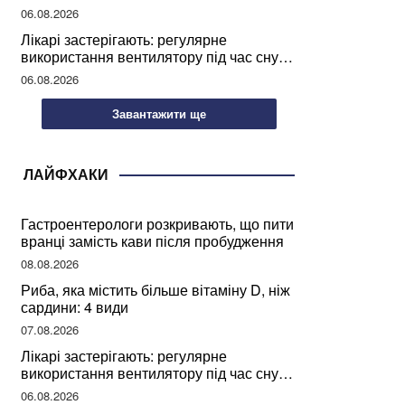
світу
06.08.2026
Лікарі застерігають: регулярне
використання вентилятору під час сну
може негативно вплинути на ваше
06.08.2026
здоров’я
Завантажити ще
ЛАЙФХАКИ
Гастроентерологи розкривають, що пити
вранці замість кави після пробудження
08.08.2026
Риба, яка містить більше вітаміну D, ніж
сардини: 4 види
07.08.2026
Лікарі застерігають: регулярне
використання вентилятору під час сну
може негативно вплинути на ваше
06.08.2026