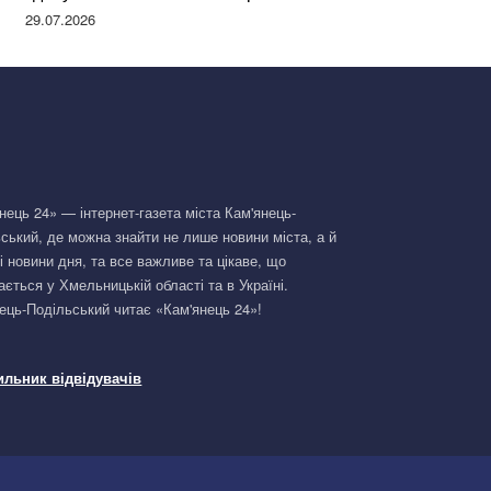
Німеччині та поділилася правдою
29.07.2026
нець 24» — інтернет-газета міста Кам'янець-
ський, де можна знайти не лише новини міста, а й
і новини дня, та все важливе та цікаве, що
ається у Хмельницькій області та в Україні.
ець-Подільський читає «Кам'янець 24»!