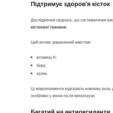
Підтримує здоров’я кісток
Дослідження свідчать, що систематичне в
кісткової тканини
.
Цей вплив зумовлений вмістом:
вітаміну K;
бору;
калію.
Ці мікроелементи відіграють ключову роль у
особливо у жінок після менопаузи.
Багатий на антиоксиданти