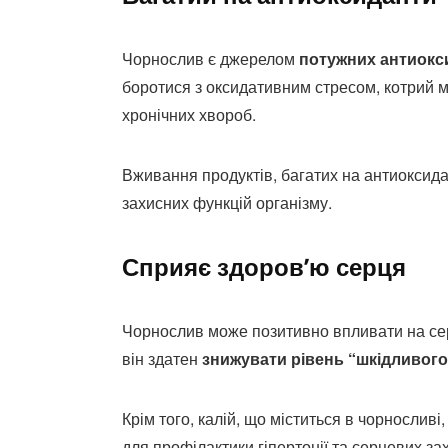
Чорнослив є джерелом
потужних антиокс
боротися з оксидативним стресом, котрий 
хронічних хвороб.
Вживання продуктів, багатих на антиоксида
захисних функцій організму.
Сприяє здоров’ю серця
Чорнослив може позитивно впливати на сер
він здатен
знижувати рівень “шкідливог
Крім того, калій, що міститься в чорнослив
для профілактики гіпертонії та серцевих з