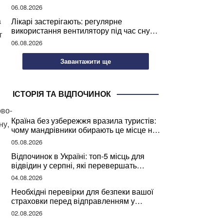
світу
06.08.2026
а
Лікарі застерігають: регулярне
використання вентилятору під час сну
г
може негативно вплинути на ваше
06.08.2026
здоров’я
Завантажити ще
ІСТОРІЯ ТА ВІДПОЧИНОК
ово-
Країна без узбережжя вразила туристів:
ну,
чому мандрівники обирають це місце на
відпочинок
05.08.2026
Відпочинок в Україні: топ-5 місць для
відвідин у серпні, які перевершать
закордонні враження
04.08.2026
Необхідні перевірки для безпеки вашої
страховки перед відправленням у
подорож
02.08.2026