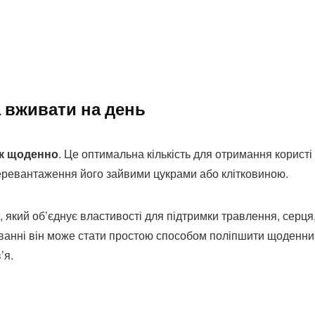
 вживати на день
ук щоденно
. Це оптимальна кількість для отримання користі
перевантаження його зайвими цукрами або клітковиною.
 який об’єднує властивості для підтримки травлення, серця
живанні він може стати простою способом поліпшити щоденн
’я.