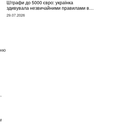
Штрафи до 5000 євро: українка
здивувала незвичайними правилами в
Німеччині та поділилася правдою
29.07.2026
нню
,
м