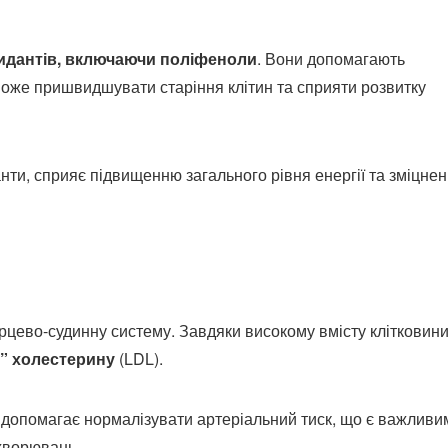
идантів, включаючи поліфеноли
. Вони допомагають
може пришвидшувати старіння клітин та сприяти розвитку
нти, сприяє підвищенню загального рівня енергії та зміцне
цево-судинну систему. Завдяки високому вмісту клітковини
о” холестерину
(LDL).
і, допомагає нормалізувати артеріальний тиск, що є важливи
ахворювань.