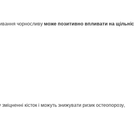
живання чорносливу
може позитивно впливати на щільні
 зміцненні кісток і можуть знижувати ризик остеопорозу,