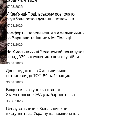
07.08.2026
У Кам’янці-Подільському розпочато
службове розслідування пожежі на
сміттєзвалищі
07.08.2026
Комфортні перевезення з Хмельниччини
до Варшави та інших міст Польщі
07.08.2026
На Хмельниччині Зеленський помилував
понад 370 засуджених з початку війни
06.08.2026
Двоє педагогів з Хмельниччини
потрапили до ТОП-50 найкращих
учителів України
06.08.2026
Викриття заступника голови
Хмельницької ОВА у хабарництві за
підписання контрактів на ремонт доріг
06.08.2026
Веслувальники з Хмельниччини
виступлять за Україну на чемпіонаті