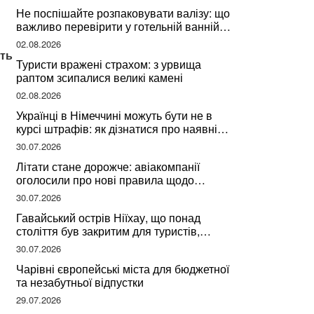
Не поспішайте розпаковувати валізу: що
важливо перевірити у готельній ванній
за словами досвідченої мандрівниці
02.08.2026
сть
Туристи вражені страхом: з урвища
раптом зсипалися великі камені
02.08.2026
Українці в Німеччині можуть бути не в
курсі штрафів: як дізнатися про наявні
борги
30.07.2026
Літати стане дорожче: авіакомпанії
оголосили про нові правила щодо
вибору місць
30.07.2026
Гавайський острів Ніїхау, що понад
століття був закритим для туристів,
починає приймати перших відвідувачів
30.07.2026
Чарівні європейські міста для бюджетної
та незабутньої відпустки
29.07.2026