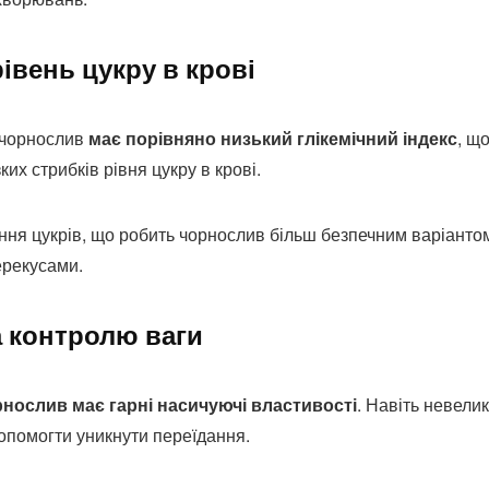
вень цукру в крові
 чорнослив
має порівняно низький глікемічний індекс
, щ
ких стрибків рівня цукру в крові.
єння цукрів, що робить чорнослив більш безпечним варіанто
ерекусами.
а контролю ваги
рнослив має гарні насичуючі властивості
. Навіть невели
опомогти уникнути переїдання.