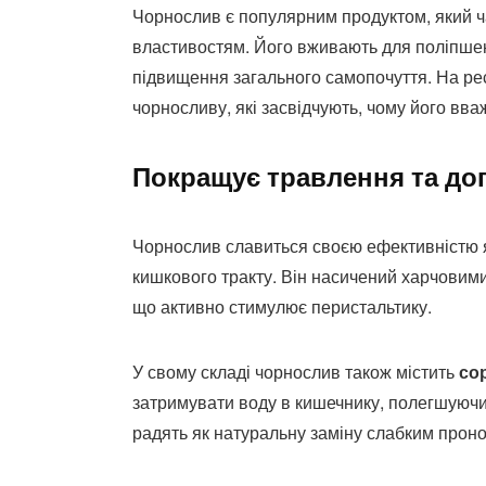
Чорнослив є популярним продуктом, який ч
властивостям. Його вживають для поліпшенн
підвищення загального самопочуття. На рес
чорносливу, які засвідчують, чому його в
Покращує травлення та до
Чорнослив славиться своєю ефективністю 
кишкового тракту. Він насичений харчовими
що активно стимулює перистальтику.
У свому складі чорнослив також містить
со
затримувати воду в кишечнику, полегшуюч
радять як натуральну заміну слабким прон