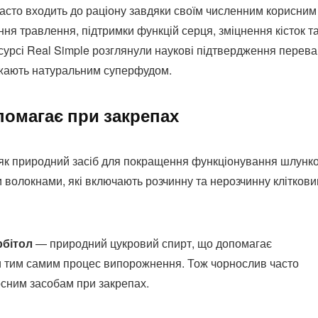
асто входить до раціону завдяки своїм численним корисним
я травлення, підтримки функцій серця, зміцнення кісток т
урсі Real Simple розглянули наукові підтвердження перева
важають натуральним суперфудом.
помагає при закрепах
як природний засіб для покращення функціонування шлунк
 волокнами, які включають розчинну та нерозчинну кліткови
рбітол
— природний цукровий спирт, що допомагає
и тим самим процес випорожнення. Тож чорнослив часто
осним засобам при закрепах.