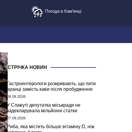
Погода в Кам'янці
СТРІЧКА НОВИН
Гастроентерологи розкривають, що пити
вранці замість кави після пробудження
08.08.2026
У Славуті депутатка міськради не
задекларувала мільйонні статки
07.08.2026
Риба, яка містить більше вітаміну D, ніж
сардини: 4 види