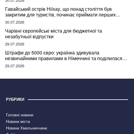
30.07.2026
Гавайський острів Ніїхау, що понад століття був
закритим для туристів, починає приймати перших
відвідувачів
30.07.2026
Чарівні європейські міста для бюджетної та
незабутньої відпустки
29.07.2026
Штрафи до 5000 євро: українка здивувала
незвичайними правилами в Німеччині та поділилася
правдою
29.07.2026
РУБРИКИ
Головні новини
Новини міста
Новини Хмельниччини