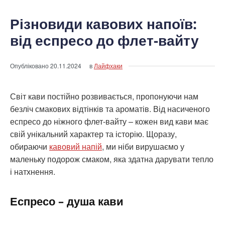
Різновиди кавових напоїв:
від еспресо до флет-вайту
Опубліковано
20.11.2024
в
Лайфхаки
Світ кави постійно розвивається, пропонуючи нам
безліч смакових відтінків та ароматів. Від насиченого
еспресо до ніжного флет-вайту – кожен вид кави має
свій унікальний характер та історію. Щоразу,
обираючи
кавовий напій
, ми ніби вирушаємо у
маленьку подорож смаком, яка здатна дарувати тепло
і натхнення.
Еспресо – душа кави