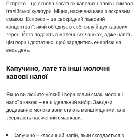
Еспресо – це основа багатьох кавових напоїв і символ
італійської культури. Міцна, насичена кава з яскравим
смаком. Еспресо – це своєрідний “кавовий
концентрат”, який об’єднує в собі силу й дух кавових
зерен. Його подають в маленьких чашках, адже навіть
цієї порції достатньо, щоб зарядитись енергією на
весь день.
Капучино, лате та інші молочні
кавові напої
Якщо ви любите м’який і вершковий смак, молочні
напої з кавою – ваш ідеальний вибір. Завдяки
додаванню молока вони стають менш міцними, але
зберігають насичений смак кави.
Капучино – класичний напій, який складається з