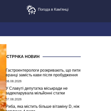
Погода в Кам'янці
СТРІЧКА НОВИН
Гастроентерологи розкривають, що пити
вранці замість кави після пробудження
08.08.2026
У Славуті депутатка міськради не
задекларувала мільйонні статки
07.08.2026
Риба, яка містить більше вітаміну D, ніж
сардини: 4 види