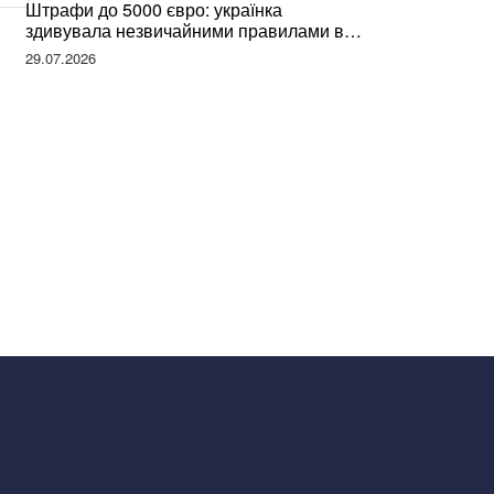
Штрафи до 5000 євро: українка
здивувала незвичайними правилами в
Німеччині та поділилася правдою
29.07.2026