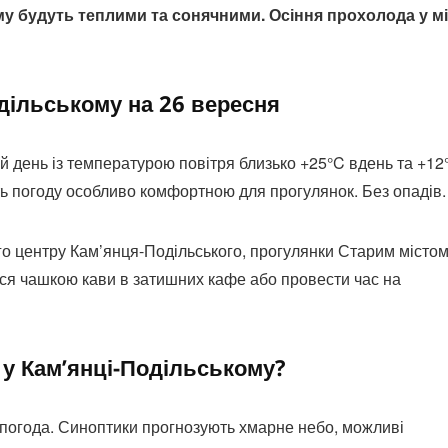
ому будуть теплими та сонячними. Осіння прохолода у мі
одільському на 26 вересня
й день із температурою повітря близько +25°C вдень та +12
ить погоду особливо комфортною для прогулянок. Без опадів.
го центру Кам’янця-Подільського, прогулянки Старим містом
я чашкою кави в затишних кафе або провести час на
 у Кам’янці-Подільському?
 погода. Синоптики прогнозують хмарне небо, можливі