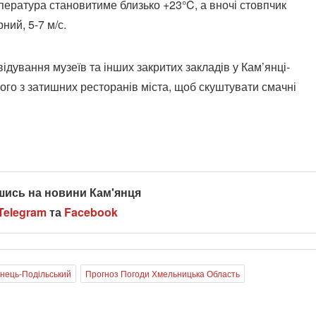
пература становитиме близько +23°C, а вночі стовпчик
ний, 5-7 м/с.
відування музеїв та інших закритих закладів у Кам’янці-
ого з затишних ресторанів міста, щоб скуштувати смачні
шись на новини Кам'янця
Telegram
та
Facebook
янець-Подільський
Прогноз Погоди Хмельницька Область