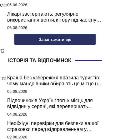
світу
сті
06.08.2026
Лікарі застерігають: регулярне
використання вентилятору під час сну
може негативно вплинути на ваше
06.08.2026
здоров’я
Завантажити ще
°C
ІСТОРІЯ ТА ВІДПОЧИНОК
Країна без узбережжя вразила туристів:
 та
чому мандрівники обирають це місце на
відпочинок
05.08.2026
Відпочинок в Україні: топ-5 місць для
відвідин у серпні, які перевершать
закордонні враження
04.08.2026
Необхідні перевірки для безпеки вашої
страховки перед відправленням у
подорож
02.08.2026