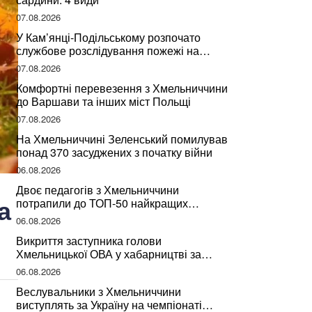
07.08.2026
У Кам’янці-Подільському розпочато
службове розслідування пожежі на
сміттєзвалищі
07.08.2026
Комфортні перевезення з Хмельниччини
до Варшави та інших міст Польщі
07.08.2026
На Хмельниччині Зеленський помилував
понад 370 засуджених з початку війни
06.08.2026
Двоє педагогів з Хмельниччини
а
потрапили до ТОП-50 найкращих
учителів України
06.08.2026
Викриття заступника голови
Хмельницької ОВА у хабарництві за
підписання контрактів на ремонт доріг
06.08.2026
Веслувальники з Хмельниччини
виступлять за Україну на чемпіонаті