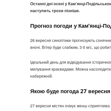
Останні дні осені у Кам’янці-Подільськ
наступить трохи пізніше.
Прогноз погоди у Кам’янці-П
26 вересня синоптики прогнозують сонячни
вночі. Вітер буде слабким, 3-5 м/с, що роб
Ідеальний день для відвідування історично
милування краєвидами. Можна насолодитис
набережній.
Якою буде погода 27 вересня
27 вересня містян очікує менш сприятлива