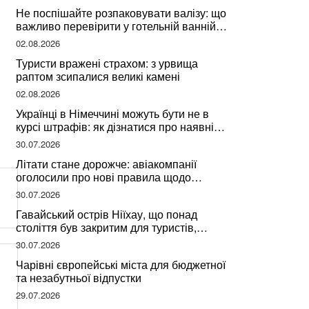
Не поспішайте розпаковувати валізу: що
важливо перевірити у готельній ванній
за словами досвідченої мандрівниці
02.08.2026
Туристи вражені страхом: з урвища
раптом зсипалися великі камені
02.08.2026
Українці в Німеччині можуть бути не в
курсі штрафів: як дізнатися про наявні
борги
30.07.2026
Літати стане дорожче: авіакомпанії
оголосили про нові правила щодо
вибору місць
30.07.2026
Гавайський острів Ніїхау, що понад
століття був закритим для туристів,
починає приймати перших відвідувачів
30.07.2026
Чарівні європейські міста для бюджетної
та незабутньої відпустки
29.07.2026