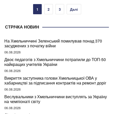
Пагінація
1
2
3
Далі
записів
СТРІЧКА НОВИН
На Хмельниччині Зеленський помилував понад 370
засуджених з початку війни
06.08.2026
Двоє педагогів з Хмельниччини потрапили до ТОП-50
найкращих учителів України
06.08.2026
Викриття заступника голови Хмельницької ОВА у
хабарництві за підписання контрактів на ремонт доріг
06.08.2026
Веслувальники з Хмельниччини виступлять за Україну
на чемпіонаті світу
06.08.2026