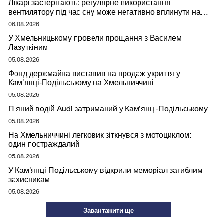
Лікарі застерігають: регулярне використання
вентилятору під час сну може негативно вплинути на
ваше здоров’я
06.08.2026
У Хмельницькому провели прощання з Василем
Лазуткіним
05.08.2026
Фонд держмайна виставив на продаж укриття у
Кам’янці-Подільському на Хмельниччині
05.08.2026
П’яний водій Audi затриманий у Кам’янці-Подільському
05.08.2026
На Хмельниччині легковик зіткнувся з мотоциклом:
один постраждалий
05.08.2026
У Кам’янці-Подільському відкрили меморіал загиблим
захисникам
05.08.2026
Завантажити ще