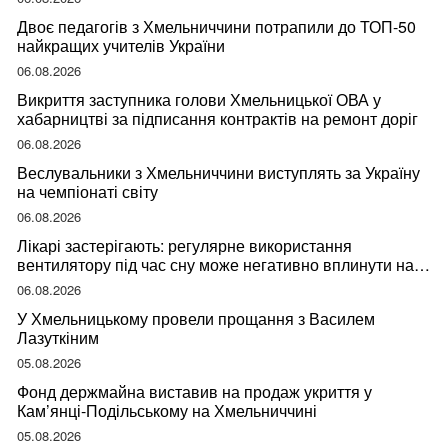
Двоє педагогів з Хмельниччини потрапили до ТОП-50
найкращих учителів України
06.08.2026
Викриття заступника голови Хмельницької ОВА у
хабарництві за підписання контрактів на ремонт доріг
06.08.2026
Веслувальники з Хмельниччини виступлять за Україну
на чемпіонаті світу
06.08.2026
Лікарі застерігають: регулярне використання
вентилятору під час сну може негативно вплинути на
ваше здоров’я
06.08.2026
У Хмельницькому провели прощання з Василем
Лазуткіним
05.08.2026
Фонд держмайна виставив на продаж укриття у
Кам’янці-Подільському на Хмельниччині
05.08.2026