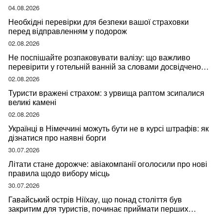
04.08.2026
Необхідні перевірки для безпеки вашої страховки
перед відправленням у подорож
02.08.2026
Не поспішайте розпаковувати валізу: що важливо
перевірити у готельній ванній за словами досвідченої
мандрівниці
02.08.2026
Туристи вражені страхом: з урвища раптом зсипалися
великі камені
02.08.2026
Українці в Німеччині можуть бути не в курсі штрафів: як
дізнатися про наявні борги
30.07.2026
Літати стане дорожче: авіакомпанії оголосили про нові
правила щодо вибору місць
30.07.2026
Гавайський острів Ніїхау, що понад століття був
закритим для туристів, починає приймати перших
відвідувачів