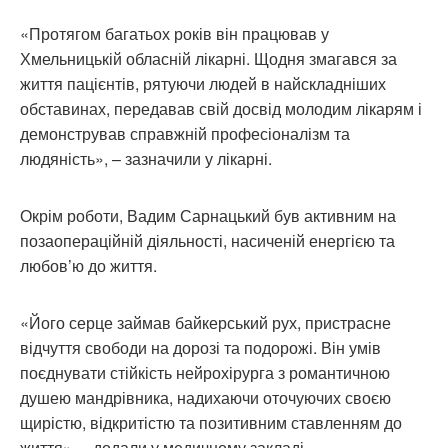
«Протягом багатьох років він працював у
Хмельницькій обласній лікарні. Щодня змагався за
життя пацієнтів, рятуючи людей в найскладніших
обставинах, передавав свій досвід молодим лікарям і
демонстрував справжній професіоналізм та
людяність», – зазначили у лікарні.
Окрім роботи, Вадим Сарнацький був активним на
позаопераційній діяльності, насиченій енергією та
любов’ю до життя.
«Його серце займав байкерський рух, пристрасне
відчуття свободи на дорозі та подорожі. Він умів
поєднувати стійкість нейрохірурга з романтичною
душею мандрівника, надихаючи оточуючих своєю
щирістю, відкритістю та позитивним ставленням до
життя», – додали у медичному закладі.