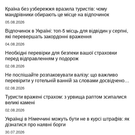
Країна без узбережжя вразила туристів: чому
мандрівники обирають це місце на відпочинок
05.08.2026
Відпочинок в Україні: топ-5 місць для відвідин у серпні,
які перевершать закордонні враження
04.08.2026
Необхідні перевірки для безпеки вашої страховки
перед відправленням у подорож
02.08.2026
Не поспішайте розпаковувати валізу: що важливо
перевірити у готельній ванній за словами досвідченої
мандрівниці
02.08.2026
Туристи вражені страхом: з урвища раптом зсипалися
великі камені
02.08.2026
Українці в Німеччині можуть бути не в курсі штрафів: як
дізнатися про наявні борги
30.07.2026