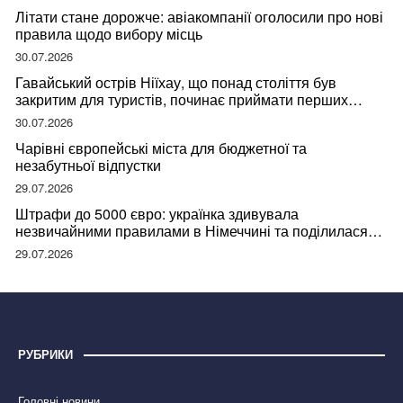
Літати стане дорожче: авіакомпанії оголосили про нові
правила щодо вибору місць
30.07.2026
Гавайський острів Ніїхау, що понад століття був
закритим для туристів, починає приймати перших
відвідувачів
30.07.2026
Чарівні європейські міста для бюджетної та
незабутньої відпустки
29.07.2026
Штрафи до 5000 євро: українка здивувала
незвичайними правилами в Німеччині та поділилася
правдою
29.07.2026
РУБРИКИ
Головні новини