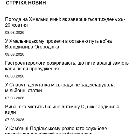
СТРІЧКА НОВИН
Погода на Хмельниччині: як завершиться тиждень 28-
29 жовтня
08.08.2026
У Хмельницькому провели в останню путь воїна
Володимира Огородніка
08.08.2026
Гастроентерологи розкривають, що пити вранці замість
кави після пробудження
08.08.2026
У Славуті депутатка міськради не задекларувала
мільйонні статки
07.08.2026
Риба, яка містить більше вітаміну D, ніж сардини: 4
види
07.08.2026
У Кам’янці-Подільському розпочато службове
розслідування пожежі на сміттєзвалищі