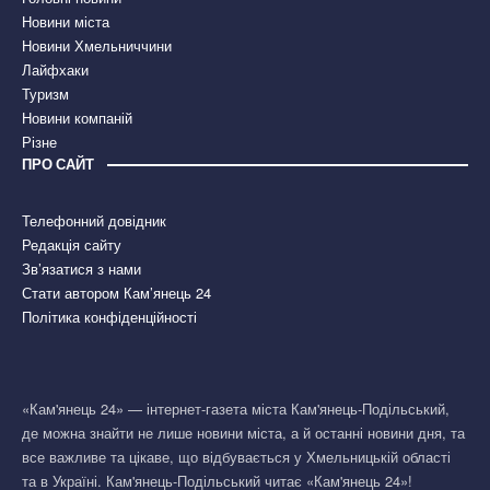
Новини міста
Новини Хмельниччини
Лайфхаки
Туризм
Новини компаній
Різне
ПРО САЙТ
Телефонний довідник
Редакція сайту
Зв’язатися з нами
Стати автором Кам’янець 24
Політика конфіденційності
«Кам'янець 24» — інтернет-газета міста Кам'янець-Подільський,
де можна знайти не лише новини міста, а й останні новини дня, та
все важливе та цікаве, що відбувається у Хмельницькій області
та в Україні. Кам'янець-Подільський читає «Кам'янець 24»!