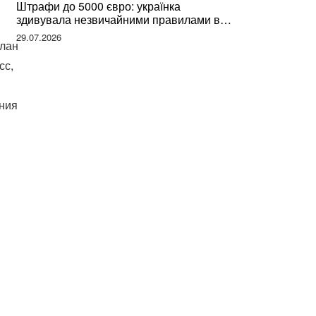
Штрафи до 5000 євро: українка
здивувала незвичайними правилами в
Німеччині та поділилася правдою
29.07.2026
план
сс,
ения