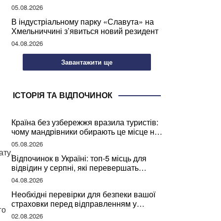
мозкової діяльності
05.08.2026
В індустріальному парку «Славута» на
Хмельниччині з’явиться новий резидент
04.08.2026
Завантажити ще
ІСТОРІЯ ТА ВІДПОЧИНОК
Країна без узбережжя вразила туристів:
чому мандрівники обирають це місце на
відпочинок
05.08.2026
ату,
Відпочинок в Україні: топ-5 місць для
відвідин у серпні, які перевершать
закордонні враження
04.08.2026
Необхідні перевірки для безпеки вашої
страховки перед відправленням у
го
подорож
02.08.2026