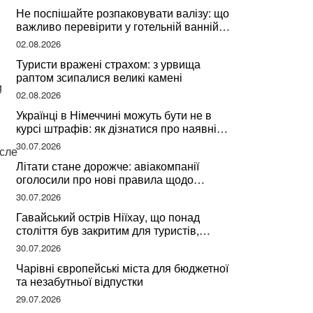
Не поспішайте розпаковувати валізу: що
важливо перевірити у готельній ванній
за словами досвідченої мандрівниці
02.08.2026
Туристи вражені страхом: з урвища
раптом зсипалися великі камені
g
02.08.2026
Українці в Німеччині можуть бути не в
курсі штрафів: як дізнатися про наявні
борги
30.07.2026
осле
Літати стане дорожче: авіакомпанії
оголосили про нові правила щодо
вибору місць
30.07.2026
Гавайський острів Ніїхау, що понад
століття був закритим для туристів,
починає приймати перших відвідувачів
30.07.2026
Чарівні європейські міста для бюджетної
та незабутньої відпустки
29.07.2026