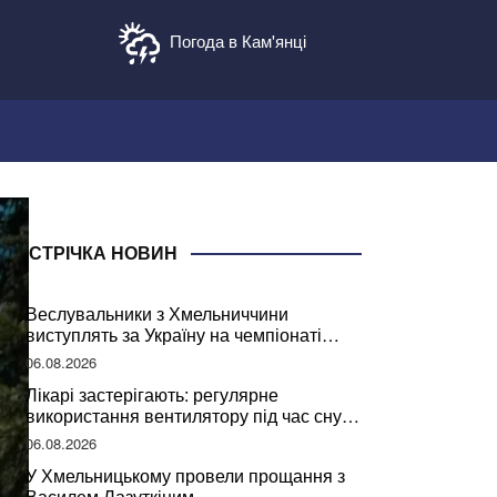
Погода в Кам'янці
СТРІЧКА НОВИН
Веслувальники з Хмельниччини
виступлять за Україну на чемпіонаті
світу
06.08.2026
Лікарі застерігають: регулярне
використання вентилятору під час сну
може негативно вплинути на ваше
06.08.2026
здоров’я
У Хмельницькому провели прощання з
Василем Лазуткіним