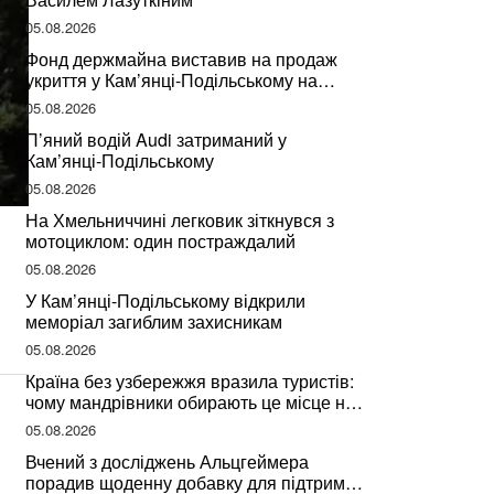
05.08.2026
Фонд держмайна виставив на продаж
укриття у Кам’янці-Подільському на
Хмельниччині
05.08.2026
П’яний водій Audi затриманий у
Кам’янці-Подільському
05.08.2026
На Хмельниччині легковик зіткнувся з
мотоциклом: один постраждалий
05.08.2026
У Кам’янці-Подільському відкрили
меморіал загиблим захисникам
05.08.2026
Країна без узбережжя вразила туристів:
чому мандрівники обирають це місце на
відпочинок
05.08.2026
Вчений з досліджень Альцгеймера
порадив щоденну добавку для підтримки