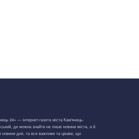
нець 24» — інтернет-газета міста Кам'янець-
ський, де можна знайти не лише новини міста, а й
і новини дня, та все важливе та цікаве, що