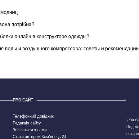
 модниц
 вона потрібна?
тболки онлайн в конструкторе одежды?
я воды и воздушного компрессора: советы и рекомендации
ПРО САЙТ
Телефонний довідник
«Кам'я
Редакція сайту
Поділь
Зв’язатися з нами
останн
Стати автором Кам’янець 24