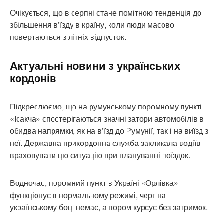
Очікується, що в серпні стане помітною тенденція до
збільшення в’їзду в країну, коли люди масово
повертаються з літніх відпусток.
Актуальні новини з українських
кордонів
Підкреслюємо, що на румунському поромному пункті
«Ісакча» спостерігаються значні затори автомобілів в
обидва напрямки, як на в’їзд до Румунії, так і на виїзд з
неї. Державна прикордонна служба закликала водіїв
враховувати цю ситуацію при плануванні поїздок.
Водночас, поромний пункт в Україні «Орлівка»
функціонує в нормальному режимі, черг на
українському боці немає, а пором курсує без затримок.