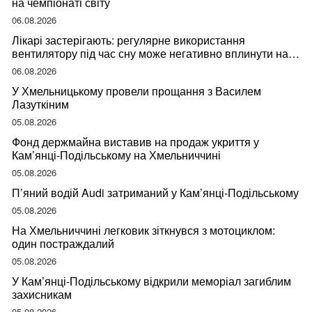
на чемпіонаті світу
06.08.2026
Лікарі застерігають: регулярне використання
вентилятору під час сну може негативно вплинути на
ваше здоров’я
06.08.2026
У Хмельницькому провели прощання з Василем
Лазуткіним
05.08.2026
Фонд держмайна виставив на продаж укриття у
Кам’янці-Подільському на Хмельниччині
05.08.2026
П’яний водій Audi затриманий у Кам’янці-Подільському
05.08.2026
На Хмельниччині легковик зіткнувся з мотоциклом:
один постраждалий
05.08.2026
У Кам’янці-Подільському відкрили меморіал загиблим
захисникам
05.08.2026