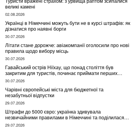
Туристи вражені страхом: з урвища раптом зсипалися
великі камені
02.08.2026
Українці в Німеччині можуть бути не в курсі штрафів: як
дізнатися про наявні борги
30.07.2026
Літати стане дорожче: авіакомпанії оголосили про нові
правила щодо вибору місць
30.07.2026
Гавайський острів Ніїхау, що понад століття був
закритим для туристів, починає приймати перших
відвідувачів
30.07.2026
Чарівні європейські міста для бюджетної та
незабутньої відпустки
29.07.2026
Штрафи до 5000 євро: українка здивувала
незвичайними правилами в Німеччині та поділилася
правдою
29.07.2026