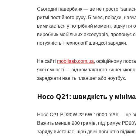
Сьогодні павербанк — це не просто “запасн
ритмі постійного руху. Бізнес, поїздки, нав
вимикається у потрібний момент, відчуття 
виробник мобільних аксесуарів, пропонує с
потужність і технології швидкої зарядки.
На сайті
mobilsab.com.ua
, офіційному пост
якої ємності — від компактного кишеньков
заряджати навіть планшет або ноутбук.
Hoco Q21: швидкість у мінім
Hoco Q21 PD20W 22.5W 10000 mAh — це вибі
Важить менше 200 грамів, підтримує PD20W
заряду вистачає, щоб двічі повністю підж