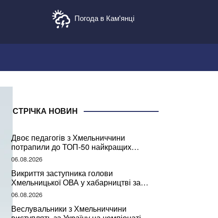
Погода в Кам'янці
СТРІЧКА НОВИН
Двоє педагогів з Хмельниччини
потрапили до ТОП-50 найкращих
учителів України
06.08.2026
Викриття заступника голови
Хмельницької ОВА у хабарництві за
підписання контрактів на ремонт доріг
06.08.2026
Веслувальники з Хмельниччини
виступлять за Україну на чемпіонаті