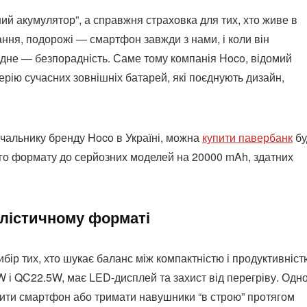
ий акумулятор”, а справжня страховка для тих, хто живе в
чання, подорожі — смартфон завжди з нами, і коли він
одне — безпорадність. Саме тому компанія Hoco, відомий
ерію сучасних зовнішніх батарей, які поєднують дизайн,
ачальнику бренду Hoco в Україні, можна
купити павербанк
бу
ого формату до серйозних моделей на 20000 mAh, здатних
алістичному форматі
р тих, хто шукає баланс між компактністю і продуктивніст
 і QC22.5W, має LED-дисплей та захист від перегріву. Одн
ивити смартфон або тримати навушники “в строю” протягом