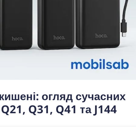
 кишені: огляд сучасних
Q21, Q31, Q41 та J144