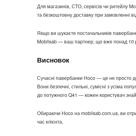
Для магазинів, СТО, сервісів чи ритейлу Mo
та безкоштовну доставку при замовленні ві
Якщо ви шукаєте постачальників павербанків
Mobilsab — ваш партнер, що вже понад 10 р
Висновок
Сучасні павербанки Hoco — це не просто до
Вони безпечні, стильні, сумісні з усіма п
до потужного Q41 — кожен користувач знайд
Обираючи Hoco на mobilsab.com.ua, ви отрим
час клієнта.