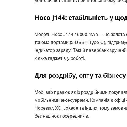
довговічність навіть при інтенсивному вико
Hoco J144: стабільність у щ
Модель Hoco J144 15000 mAh — це золота 
трьома портами (2 USB + Type-C), підтриму
індикатор заряду. Такий павербанк зручний 
кілька гаджетів у роботі.
Для роздрібу, опту та бізнесу
Mobilsab працює як із роздрібними покупцям
мобільними аксесуарами. Компанія є офіцій
Hopestar, XO, Jokade та інших, тому замовн
без націнок посередників.