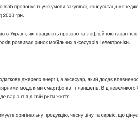
bilsab пропонує гнучкі умови закупівлі, консультації менедж
д 2000 грн.
 в Україні, які працюють прозоро та з офіційною гарантією
оків розвиває ринок мобільних аксесуарів і електроніки.
даткове джерело енергії, а аксесуар, який додає впевненос
опулярними моделями смартфонів і планшетів. Від невеликого
е варіант під свій ритм життя.
уєте оригінальну продукцію, чесну ціну та сервіс, що цінує