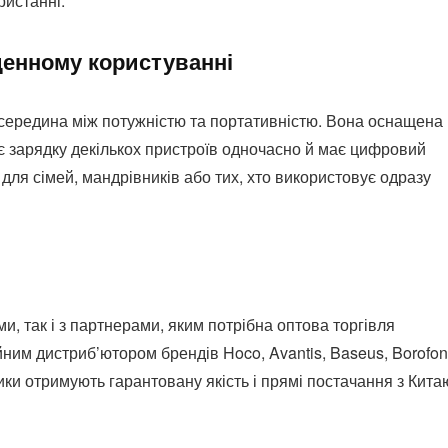
ристанні.
оденному користуванні
середина між потужністю та портативністю. Вона оснащена
є зарядку декількох пристроїв одночасно й має цифровий
для сімей, мандрівників або тих, хто використовує одразу
и, так і з партнерами, яким потрібна оптова торгівля
ним дистриб’ютором брендів Hoco, Avantis, Baseus, Borofon
ики отримують гарантовану якість і прямі постачання з Кита