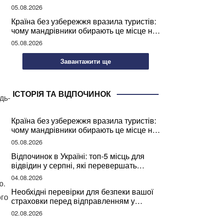
05.08.2026
Країна без узбережжя вразила туристів:
чому мандрівники обирають це місце на
відпочинок
05.08.2026
Завантажити ще
ІСТОРІЯ ТА ВІДПОЧИНОК
дь-
Країна без узбережжя вразила туристів:
чому мандрівники обирають це місце на
відпочинок
05.08.2026
Відпочинок в Україні: топ-5 місць для
відвідин у серпні, які перевершать
закордонні враження
04.08.2026
ю.
Необхідні перевірки для безпеки вашої
ого
страховки перед відправленням у
подорож
02.08.2026