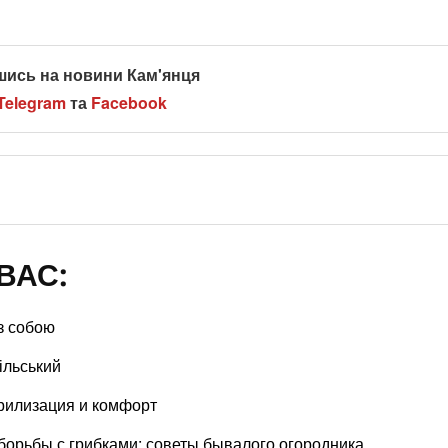
шись на новини Кам'янця
Telegram
та
Facebook
ВАС:
із собою
ільський
рилизация и комфорт
борьбы с грибками: советы бывалого огородника