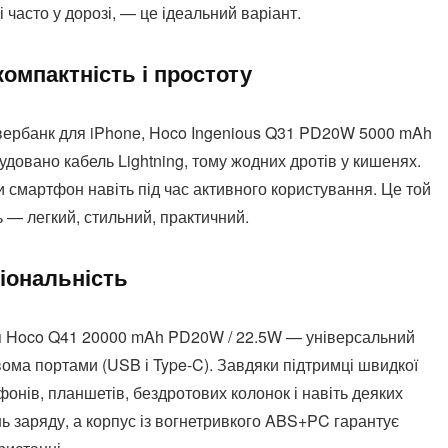
і часто у дорозі, — це ідеальний варіант.
компактність і простоту
авербанк для iPhone, Hoco Ingenious Q31 PD20W 5000 mAh
удовано кабель Lightning, тому жодних дротів у кишенях.
 смартфон навіть під час активного користування. Це той
ь — легкий, стильний, практичний.
іональність
ся Hoco Q41 20000 mAh PD20W / 22.5W — універсальний
вома портами (USB і Type-C). Завдяки підтримці швидкої
тфонів, планшетів, бездротових колонок і навіть деяких
ь заряду, а корпус із вогнетривкого ABS+PC гарантує