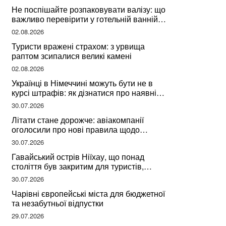
Не поспішайте розпаковувати валізу: що
важливо перевірити у готельній ванній
за словами досвідченої мандрівниці
02.08.2026
Туристи вражені страхом: з урвища
раптом зсипалися великі камені
02.08.2026
Українці в Німеччині можуть бути не в
курсі штрафів: як дізнатися про наявні
борги
30.07.2026
Літати стане дорожче: авіакомпанії
оголосили про нові правила щодо
вибору місць
30.07.2026
Гавайський острів Ніїхау, що понад
століття був закритим для туристів,
починає приймати перших відвідувачів
30.07.2026
Чарівні європейські міста для бюджетної
та незабутньої відпустки
29.07.2026