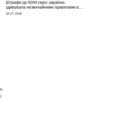
Штрафи до 5000 євро: українка
здивувала незвичайними правилами в
Німеччині та поділилася правдою
29.07.2026
e,
ю