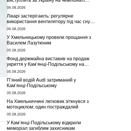
світу
06.08.2026
Лікарі застерігають: регулярне
використання вентилятору під час сну
може негативно вплинути на ваше
06.08.2026
здоров’я
У Хмельницькому провели прощання з
Василем Лазуткіним
05.08.2026
Фонд держмайна виставив на продаж
укриття у Кам’янці-Подільському на
Хмельниччині
05.08.2026
П’яний водій Audi затриманий у
Кам’янці-Подільському
05.08.2026
На Хмельниччині легковик зіткнувся з
мотоциклом: один постраждалий
05.08.2026
У Кам’янці-Подільському відкрили
меморіал загиблим захисникам