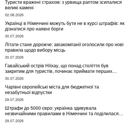
Туристи вражені страхом: з урвища раптом зсипалися
великі камені
02.08.2026
Українці в Німеччині можуть бути не в курсі штрафів: як
дізнатися про наявні борги
30.07.2026
Літати стане дорожче: авіакомпанії оголосили про нові
правила щодо вибору місць
30.07.2026
Гавайський острів Ніїхау, що понад століття був
закритим для туристів, починає приймати перших
відвідувачів
30.07.2026
Чарівні європейські міста для бюджетної та
незабутньої відпустки
29.07.2026
Штрафи до 5000 євро: українка здивувала
незвичайними правилами в Німеччині та поділилася
правдою
29.07.2026