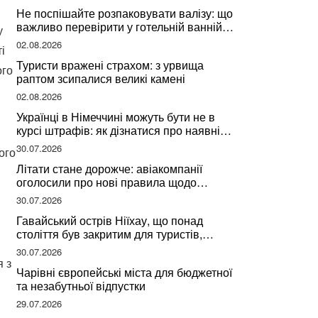
Не поспішайте розпаковувати валізу: що
важливо перевірити у готельній ванній
у
за словами досвідченої мандрівниці
02.08.2026
і
Туристи вражені страхом: з урвища
ого
раптом зсипалися великі камені
02.08.2026
Українці в Німеччині можуть бути не в
курсі штрафів: як дізнатися про наявні
борги
30.07.2026
ого
Літати стане дорожче: авіакомпанії
оголосили про нові правила щодо
вибору місць
30.07.2026
Гавайський острів Ніїхау, що понад
століття був закритим для туристів,
починає приймати перших відвідувачів
30.07.2026
я з
Чарівні європейські міста для бюджетної
та незабутньої відпустки
29.07.2026