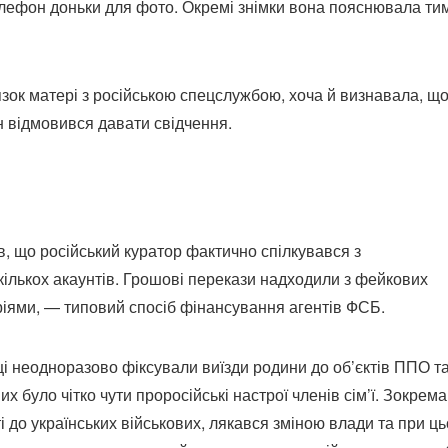
ефон доньки для фото. Окремі знімки вона пояснювала тим
язок матері з російською спецслужбою, хоча й визнавала, щ
н відмовився давати свідчення.
в, що російський куратор фактично спілкувався з
ількох акаунтів. Грошові перекази надходили з фейкових
ріями, — типовий спосіб фінансування агентів ФСБ.
ці неодноразово фіксували виїзди родини до об’єктів ППО т
 було чітко чути проросійські настрої членів сім’ї. Зокрема
 до українських військових, лякався зміною влади та при ц