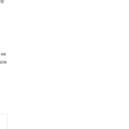
бу
 не
ати