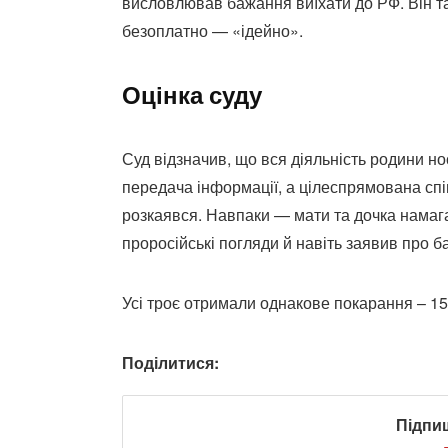
висловлював бажання виїхати до РФ. Він т
безоплатно — «ідейно».
Оцінка суду
Суд відзначив, що вся діяльність родини н
передача інформації, а цілеспрямована сп
розкаявся. Навпаки — мати та дочка намаг
проросійські погляди й навіть заявив про 
Усі троє отримали однакове покарання – 15
Поділитися:
Підпи