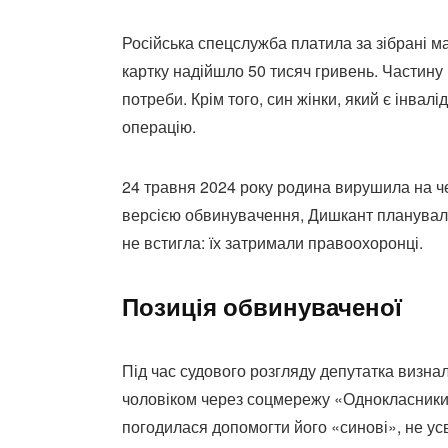
Російська спецслужба платила за зібрані м
картку надійшло 50 тисяч гривень. Частину 
потреби. Крім того, син жінки, який є інва
операцію.
24 травня 2024 року родина вирушила на че
версією обвинувачення, Дишкант планувала
не встигла: їх затримали правоохоронці.
Позиція обвинуваченої
Під час судового розгляду депутатка визн
чоловіком через соцмережу «Однокласники»,
погодилася допомогти його «синові», не у