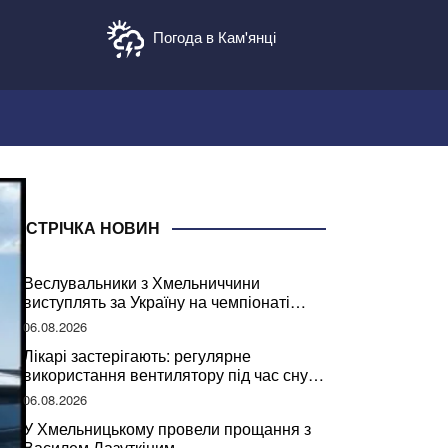
Погода в Кам'янці
СТРІЧКА НОВИН
Веслувальники з Хмельниччини
виступлять за Україну на чемпіонаті
світу
06.08.2026
Лікарі застерігають: регулярне
використання вентилятору під час сну
може негативно вплинути на ваше
06.08.2026
здоров’я
У Хмельницькому провели прощання з
Василем Лазуткіним