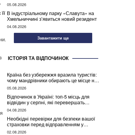
мозкової діяльності
у
05.08.2026
 її
В індустріальному парку «Славута» на
Хмельниччині з’явиться новий резидент
04.08.2026
Завантажити ще
ни.
з
ІСТОРІЯ ТА ВІДПОЧИНОК
Країна без узбережжя вразила туристів:
чому мандрівники обирають це місце на
відпочинок
05.08.2026
Відпочинок в Україні: топ-5 місць для
відвідин у серпні, які перевершать
закордонні враження
04.08.2026
ля
Необхідні перевірки для безпеки вашої
страховки перед відправленням у
подорож
02.08.2026