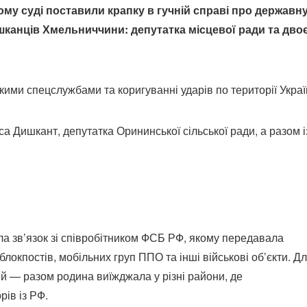
му суді поставили крапку в гучній справі про державн
шканців Хмельниччини: депутатка місцевої ради та двоє
ькими спецслужбами та коригуванні ударів по території Украї
а Дишкант, депутатка Орининської сільської ради, а разом і
ла зв’язок зі співробітником ФСБ РФ, якому передавала
окпостів, мобільних груп ППО та інші військові об’єкти. Д
ей — разом родина виїжджала у різні райони, де
рів із РФ.