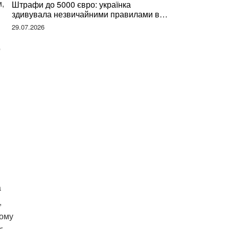
,
Штрафи до 5000 євро: українка
здивувала незвичайними правилами в
Німеччині та поділилася правдою
29.07.2026
о
а
,
ьому