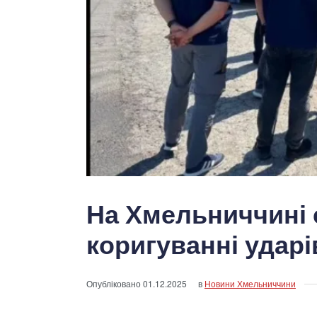
На Хмельниччині 
коригуванні ударі
Опубліковано
01.12.2025
в
Новини Хмельниччини