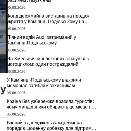
05.08.2026
Фонд держмайна виставив на продаж
укриття у Кам’янці-Подільському на
Хмельниччині
05.08.2026
П’яний водій Audi затриманий у
Кам’янці-Подільському
05.08.2026
На Хмельниччині легковик зіткнувся з
мотоциклом: один постраждалий
05.08.2026
У Кам’янці-Подільському відкрили
 у
меморіал загиблим захисникам
05.08.2026
Країна без узбережжя вразила туристів:
чому мандрівники обирають це місце на
відпочинок
05.08.2026
Вчений з досліджень Альцгеймера
порадив щоденну добавку для підтримки