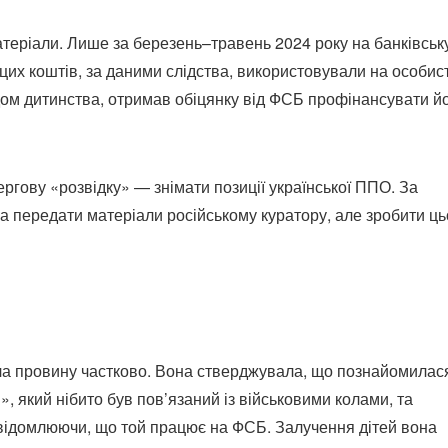
атеріали. Лише за березень–травень 2024 року на банківськ
цих коштів, за даними слідства, використовували на особист
лідом дитинства, отримав обіцянку від ФСБ профінансувати й
ргову «розвідку» — знімати позиції української ППО. За
 передати матеріали російському куратору, але зробити ць
ала провину частково. Вона стверджувала, що познайомилас
 який нібито був пов’язаний із військовими колами, та
свідомлюючи, що той працює на ФСБ. Залучення дітей вона