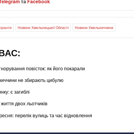
Telegram
та
Facebook
оранти
Новини Хмельницької Області
Новини Хмельниччини
ВАС:
норування повісток: як його покарали
ниччини не збирають цибулю
ку: є загиблі
життя двох льотчиків
есня: перелік вулиць та час відновлення