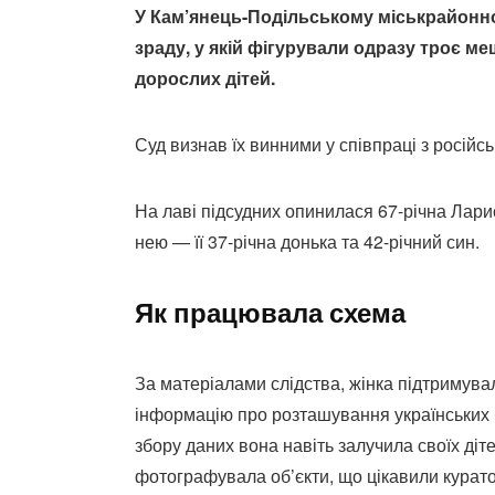
У Кам’янець-Подільському міськрайонно
зраду, у якій фігурували одразу троє ме
дорослих дітей.
Суд визнав їх винними у співпраці з російс
На лаві підсудних опинилася 67-річна Ларис
нею — її 37-річна донька та 42-річний син.
Як працювала схема
За матеріалами слідства, жінка підтримува
інформацію про розташування українських бл
збору даних вона навіть залучила своїх діт
фотографувала об’єкти, що цікавили курато