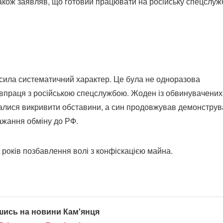
акож заявляв, що готовий працювати на російську спецслуж
осила систематичний характер. Це була не одноразова
івпраця з російською спецслужбою. Жоден із обвинувачених
алися викривити обставини, а син продовжував демонструв
бажання обміну до РФ.
 років позбавлення волі з конфіскацією майна.
шись на новини Кам'янця