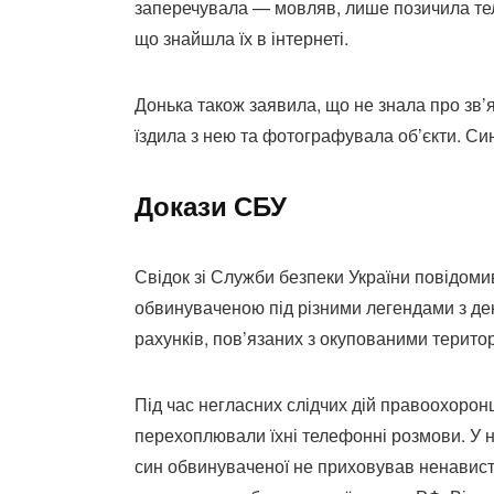
заперечувала — мовляв, лише позичила тел
що знайшла їх в інтернеті.
Донька також заявила, що не знала про зв’
їздила з нею та фотографувала об’єкти. Си
Докази СБУ
Свідок зі Служби безпеки України повідоми
обвинуваченою під різними легендами з дек
рахунків, пов’язаних з окупованими терито
Під час негласних слідчих дій правоохорон
перехоплювали їхні телефонні розмови. У них
син обвинуваченої не приховував ненависті