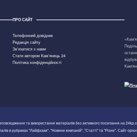
ПРО САЙТ
Телефонний довідник
«Кам'я
Редакція сайту
Поділь
Зв’язатися з нами
останн
Стати автором Кам’янець 24
відбув
Політика конфіденційності
Кам'ян
озповсюдження та використання матеріалів без активного посилання на 24kp.c
алів в рубриках "Лайфхаки", "Новини компаній", "Статті" та "Різне". Сайт орієн