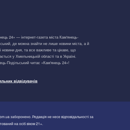
нець 24» — інтернет-газета міста Кам'янець-
ський, де можна знайти не лише новини міста, а й
і новини дня, та все важливе та цікаве, що
ається у Хмельницькій області та в Україні.
ець-Подільський читає «Кам'янець 24»!
om.ua заборонено. Редакція не несе відповідальності за
тований на осіб віком 21+.