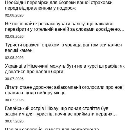
Необхідні перевірки для безпеки вашої страховки
перед відправленням у подорож
02.08.2026
Не поспішайте розпаковувати валізу: що важливо
перевірити у готельній ванній за словами досвідченої
мандрівниці
02.08.2026
Туристи вражені страхом: з урвища раптом зсипалися
великі камені
02.08.2026
Українці в Німеччині можуть бути не в курсі штрафів: як
дізнатися про наявні борги
30.07.2026
Літати стане дорожче: авіакомпанії оголосили про нові
правила щодо вибору місць
30.07.2026
Гавайський острів Ніїхау, що понад століття був
закритим для туристів, починає приймати перших
відвідувачів
30.07.2026
Чарівні європейські міста для бюджетної та