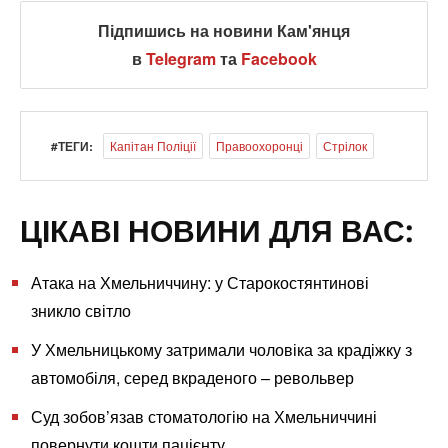
Підпишись на новини Кам'янця
в
Telegram
та
Facebook
#ТЕГИ:
Капітан Поліції
Правоохоронці
Стрілок
ЦІКАВІ НОВИНИ ДЛЯ ВАС:
Атака на Хмельниччину: у Старокостянтинові
зникло світло
У Хмельницькому затримали чоловіка за крадіжку з
автомобіля, серед вкраденого – револьвер
Суд зобов’язав стоматологію на Хмельниччині
повернути кошти пацієнту