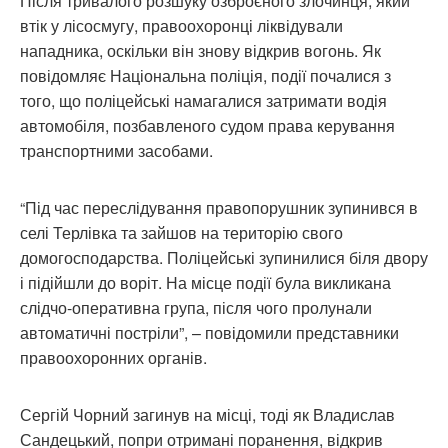
Після тривалого розшуку озброєного злочинця, який
втік у лісосмугу, правоохоронці ліквідували
нападника, оскільки він знову відкрив вогонь. Як
повідомляє Національна поліція, події почалися з
того, що поліцейські намагалися затримати водія
автомобіля, позбавленого судом права керування
транспортними засобами.
“Під час переслідування правопорушник зупинився в
селі Терлівка та зайшов на територію свого
домогосподарства. Поліцейські зупинилися біля двору
і підійшли до воріт. На місце події була викликана
слідчо-оперативна група, після чого пролунали
автоматичні постріли”, – повідомили представники
правоохоронних органів.
Сергій Чорний загинув на місці, тоді як Владислав
Сандецький, попри отримані поранення, відкрив