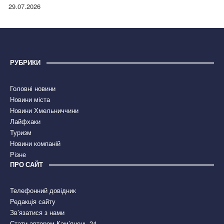
правдою
29.07.2026
РУБРИКИ
Головні новини
Новини міста
Новини Хмельниччини
Лайфхаки
Туризм
Новини компаній
Різне
ПРО САЙТ
Телефонний довідник
Редакція сайту
Зв’язатися з нами
Стати автором Кам’янець 24