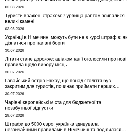
мандрівниці
02.08.2026
Туристи вражені страхом: з урвища раптом зсипалися
великі камені
02.08.2026
Українці в Німеччині можуть бути не в курсі штрафів: як
дізнатися про наявні борги
30.07.2026
Літати стане дорожче: авіакомпанії оголосили про нові
правила щодо вибору місць
30.07.2026
Гавайський острів Ніїхау, що понад століття був
закритим для туристів, починає приймати перших
відвідувачів
30.07.2026
Чарівні європейські міста для бюджетної та
незабутньої відпустки
29.07.2026
Штрафи до 5000 євро: українка здивувала
незвичайними правилами в Німеччині та поділилася