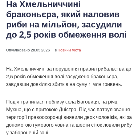
На Хмельниччині
браконьєра, який наловив
риби на мільйон, засудили
до 2,5 років обмеження волі
Опубліковано
28.05.2026
в
Новини міста
На Хмельниччині за порушення правил рибальства до
2,5 років обмеження волі засуджено браконьєра,
завдавши довкіллю збитків на суму 1 млн гривень.
Подія трапилася поблизу села Баговиця, на річці
Мукша, що є притокою Дністра. Під час патрулювання
території правоохоронці виявили двох чоловіків, які за
допомогою гумового човна та шести сіток ловили рибу
у забороненій зоні.