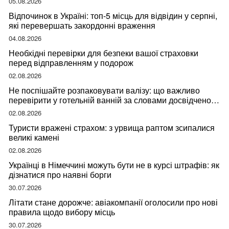
05.08.2026
Відпочинок в Україні: топ-5 місць для відвідин у серпні,
які перевершать закордонні враження
04.08.2026
Необхідні перевірки для безпеки вашої страховки
перед відправленням у подорож
02.08.2026
Не поспішайте розпаковувати валізу: що важливо
перевірити у готельній ванній за словами досвідченої
мандрівниці
02.08.2026
Туристи вражені страхом: з урвища раптом зсипалися
великі камені
02.08.2026
Українці в Німеччині можуть бути не в курсі штрафів: як
дізнатися про наявні борги
30.07.2026
Літати стане дорожче: авіакомпанії оголосили про нові
правила щодо вибору місць
30.07.2026