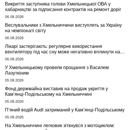
Викриття заступника голови Хмельницької ОВА у
хабарництві за підписання контрактів на ремонт доріг
06.08.2026
Веслувальники з Хмельниччини виступлять за Україну
на чемпіонаті світу
06.08.2026
Лікарі застерігають: регулярне використання
вентилятору під час сну може негативно вплинути на
ваше здоров’я
06.08.2026
У Хмельницькому провели прощання з Василем
Лазуткіним
05.08.2026
Фонд держмайна виставив на продаж укриття у
Кам’янці-Подільському на Хмельниччині
05.08.2026
П’яний водій Audi затриманий у Кам’янці-Подільському
05.08.2026
На Хмельниччині легковик зіткнувся з мотоциклом: