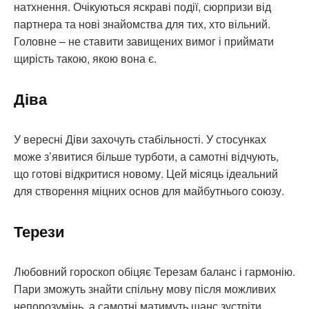
натхнення. Очікуються яскраві події, сюрпризи від
партнера та нові знайомства для тих, хто вільний.
Головне – не ставити завищених вимог і приймати
щирість такою, якою вона є.
Діва
У вересні Діви захочуть стабільності. У стосунках
може з’явитися більше турботи, а самотні відчують,
що готові відкритися новому. Цей місяць ідеальний
для створення міцних основ для майбутнього союзу.
Терези
Любовний гороскоп обіцяє Терезам баланс і гармонію.
Пари зможуть знайти спільну мову після можливих
непорозумінь, а самотні матимуть шанс зустріти