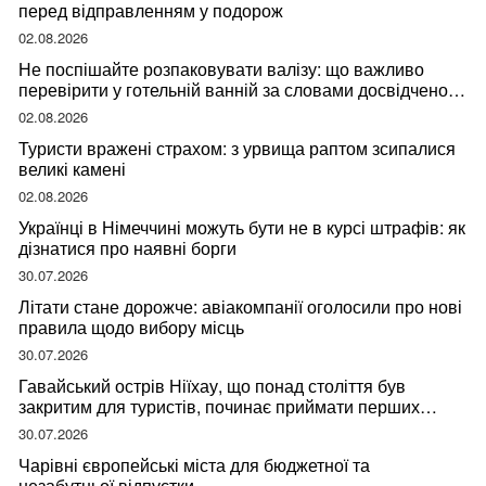
перед відправленням у подорож
02.08.2026
Не поспішайте розпаковувати валізу: що важливо
перевірити у готельній ванній за словами досвідченої
мандрівниці
02.08.2026
Туристи вражені страхом: з урвища раптом зсипалися
великі камені
02.08.2026
Українці в Німеччині можуть бути не в курсі штрафів: як
дізнатися про наявні борги
30.07.2026
Літати стане дорожче: авіакомпанії оголосили про нові
правила щодо вибору місць
30.07.2026
Гавайський острів Ніїхау, що понад століття був
закритим для туристів, починає приймати перших
відвідувачів
30.07.2026
Чарівні європейські міста для бюджетної та
незабутньої відпустки