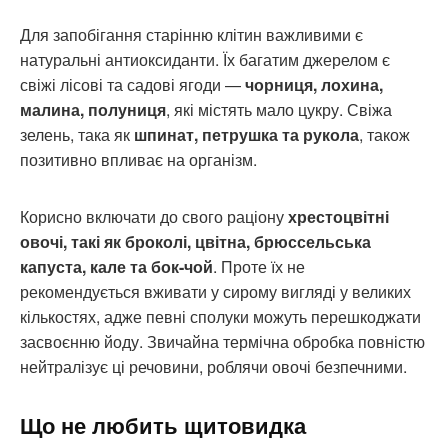
Для запобігання старінню клітин важливими є
натуральні антиоксиданти. Їх багатим джерелом є
свіжі лісові та садові ягоди —
чорниця, лохина,
малина, полуниця
, які містять мало цукру. Свіжа
зелень, така як
шпинат, петрушка та рукола
, також
позитивно впливає на організм.
Корисно включати до свого раціону
хрестоцвітні
овочі, такі як броколі, цвітна, брюссельська
капуста, кале та бок-чой
. Проте їх не
рекомендується вживати у сирому вигляді у великих
кількостях, адже певні сполуки можуть перешкоджати
засвоєнню йоду. Звичайна термічна обробка повністю
нейтралізує ці речовини, роблячи овочі безпечними.
Що не любить щитовидка