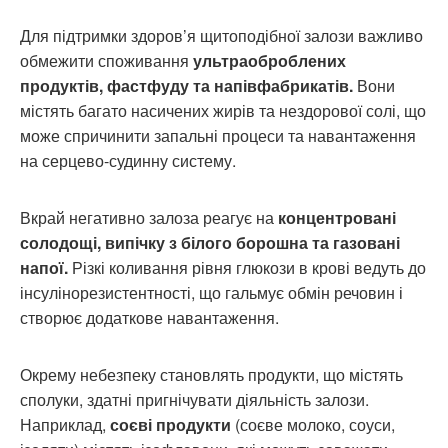
Для підтримки здоров’я щитоподібної залози важливо
обмежити споживання
ультраоброблених
продуктів, фастфуду та напівфабрикатів.
Вони
містять багато насичених жирів та нездорової солі, що
може спричинити запальні процеси та навантаження
на серцево-судинну систему.
Вкрай негативно залоза реагує на
концентровані
солодощі, випічку з білого борошна та газовані
напої.
Різкі коливання рівня глюкози в крові ведуть до
інсулінорезистентності, що гальмує обмін речовин і
створює додаткове навантаження.
Окрему небезпеку становлять продукти, що містять
сполуки, здатні пригнічувати діяльність залози.
Наприклад,
соєві продукти
(соєве молоко, соуси,