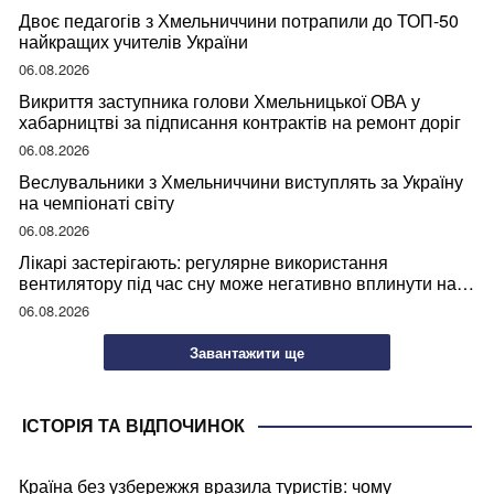
Двоє педагогів з Хмельниччини потрапили до ТОП-50
найкращих учителів України
06.08.2026
Викриття заступника голови Хмельницької ОВА у
хабарництві за підписання контрактів на ремонт доріг
06.08.2026
Веслувальники з Хмельниччини виступлять за Україну
на чемпіонаті світу
06.08.2026
Лікарі застерігають: регулярне використання
вентилятору під час сну може негативно вплинути на
ваше здоров’я
06.08.2026
Завантажити ще
ІСТОРІЯ ТА ВІДПОЧИНОК
Країна без узбережжя вразила туристів: чому