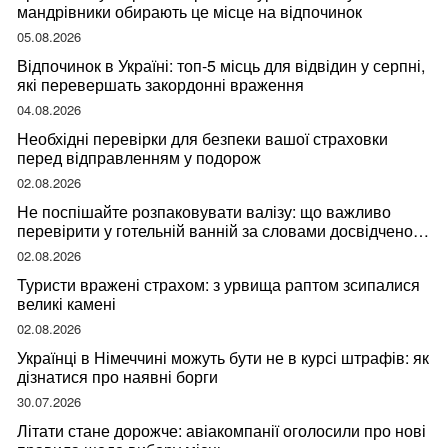
мандрівники обирають це місце на відпочинок
05.08.2026
Відпочинок в Україні: топ-5 місць для відвідин у серпні,
які перевершать закордонні враження
04.08.2026
Необхідні перевірки для безпеки вашої страховки
перед відправленням у подорож
02.08.2026
Не поспішайте розпаковувати валізу: що важливо
перевірити у готельній ванній за словами досвідченої
мандрівниці
02.08.2026
Туристи вражені страхом: з урвища раптом зсипалися
великі камені
02.08.2026
Українці в Німеччині можуть бути не в курсі штрафів: як
дізнатися про наявні борги
30.07.2026
Літати стане дорожче: авіакомпанії оголосили про нові