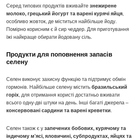
Серед типових продуктів вживайте
знежирене
молоко, грецький йогурт та варені курячі яйця
,
особливо жовток, де міститься найбільше йоду.
Помірно корисним є й сир чеддер. Для приготування
їжі найкраще обирати йодовану сіль.
Продукти для поповнення запасів
селену
Селен виконує захисну функцію та підтримує обмін
гормонів. Найбільше селену містить
бразильський
горіх
, для отримання користі достатньо вживати
всього одну-дві штуки на день. Інші багаті джерела –
консервовані сардини та варені креветки
.
Селен також є у
запечених бобових, курячому та
індичому м’ясі, яловичині, субпродуктах, яйцях та