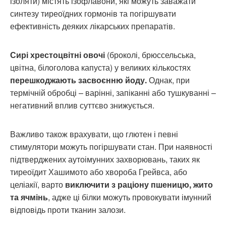
ізоляти) містять ізофлавони, які можуть заважати
синтезу тиреоїдних гормонів та погіршувати
ефективність деяких лікарських препаратів.
Сирі хрестоцвітні овочі
(броколі, брюссельська,
цвітна, білоголова капуста) у великих кількостях
перешкоджають засвоєнню йоду.
Однак, при
термічній обробці – варінні, запіканні або тушкуванні –
негативний вплив суттєво знижується.
Важливо також врахувати, що глютен і певні
стимулятори можуть погіршувати стан. При наявності
підтверджених аутоімунних захворювань, таких як
тиреоїдит Хашимото або хвороба Грейвса, або
целіакії, варто
виключити з раціону пшеницю, жито
та ячмінь
, адже ці білки можуть провокувати імунний
відповідь проти тканин залози.