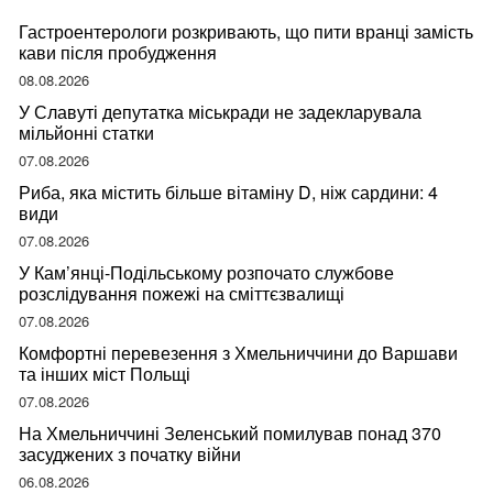
Гастроентерологи розкривають, що пити вранці замість
кави після пробудження
08.08.2026
У Славуті депутатка міськради не задекларувала
мільйонні статки
07.08.2026
Риба, яка містить більше вітаміну D, ніж сардини: 4
види
07.08.2026
У Кам’янці-Подільському розпочато службове
розслідування пожежі на сміттєзвалищі
07.08.2026
Комфортні перевезення з Хмельниччини до Варшави
та інших міст Польщі
07.08.2026
На Хмельниччині Зеленський помилував понад 370
засуджених з початку війни
06.08.2026