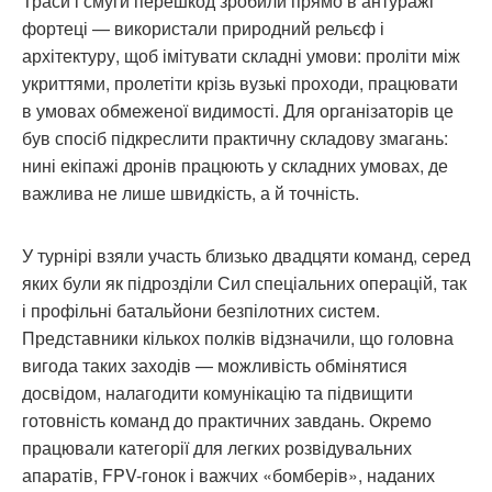
Траси і смуги перешкод зробили прямо в антуражі
фортеці — використали природний рельєф і
архітектуру, щоб імітувати складні умови: проліти між
укриттями, пролетіти крізь вузькі проходи, працювати
в умовах обмеженої видимості. Для організаторів це
був спосіб підкреслити практичну складову змагань:
нині екіпажі дронів працюють у складних умовах, де
важлива не лише швидкість, а й точність.
У турнірі взяли участь близько двадцяти команд, серед
яких були як підрозділи Сил спеціальних операцій, так
і профільні батальйони безпілотних систем.
Представники кількох полків відзначили, що головна
вигода таких заходів — можливість обмінятися
досвідом, налагодити комунікацію та підвищити
готовність команд до практичних завдань. Окремо
працювали категорії для легких розвідувальних
апаратів, FPV-гонок і важчих «бомберів», наданих