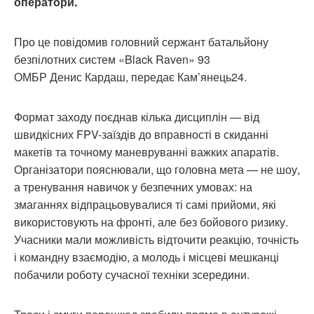
оператори.
Про це повідомив головний сержант батальйону
безпілотних систем «Black Raven» 93
ОМБР Денис Кардаш, передає Кам’янець24.
Формат заходу поєднав кілька дисциплін — від
швидкісних FPV-заїздів до вправності в скиданні
макетів та точному маневруванні важких апаратів.
Організатори пояснювали, що головна мета — не шоу,
а тренування навичок у безпечних умовах: на
змаганнях відпрацьовувалися ті самі прийоми, які
використовують на фронті, але без бойового ризику.
Учасники мали можливість відточити реакцію, точність
і командну взаємодію, а молодь і місцеві мешканці
побачили роботу сучасної техніки зсередини.