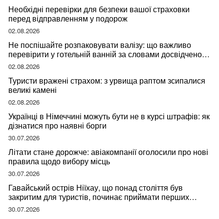
Необхідні перевірки для безпеки вашої страховки
перед відправленням у подорож
02.08.2026
Не поспішайте розпаковувати валізу: що важливо
перевірити у готельній ванній за словами досвідченої
мандрівниці
02.08.2026
Туристи вражені страхом: з урвища раптом зсипалися
великі камені
02.08.2026
Українці в Німеччині можуть бути не в курсі штрафів: як
дізнатися про наявні борги
30.07.2026
Літати стане дорожче: авіакомпанії оголосили про нові
правила щодо вибору місць
30.07.2026
Гавайський острів Ніїхау, що понад століття був
закритим для туристів, починає приймати перших
відвідувачів
30.07.2026