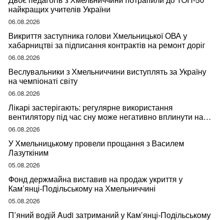
найкращих учителів України
06.08.2026
Викриття заступника голови Хмельницької ОВА у
хабарництві за підписання контрактів на ремонт доріг
06.08.2026
Веслувальники з Хмельниччини виступлять за Україну
на чемпіонаті світу
06.08.2026
Лікарі застерігають: регулярне використання
вентилятору під час сну може негативно вплинути на
ваше здоров’я
06.08.2026
У Хмельницькому провели прощання з Василем
Лазуткіним
05.08.2026
Фонд держмайна виставив на продаж укриття у
Кам’янці-Подільському на Хмельниччині
05.08.2026
П’яний водій Audi затриманий у Кам’янці-Подільському