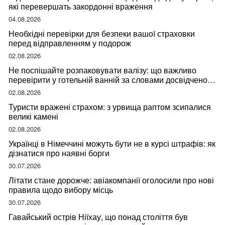
які перевершать закордонні враження
04.08.2026
Необхідні перевірки для безпеки вашої страховки
перед відправленням у подорож
02.08.2026
Не поспішайте розпаковувати валізу: що важливо
перевірити у готельній ванній за словами досвідченої
мандрівниці
02.08.2026
Туристи вражені страхом: з урвища раптом зсипалися
великі камені
02.08.2026
Українці в Німеччині можуть бути не в курсі штрафів: як
дізнатися про наявні борги
30.07.2026
Літати стане дорожче: авіакомпанії оголосили про нові
правила щодо вибору місць
30.07.2026
Гавайський острів Ніїхау, що понад століття був