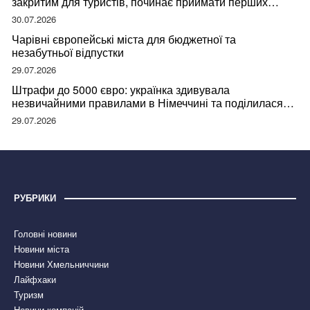
закритим для туристів, починає приймати перших
відвідувачів
30.07.2026
Чарівні європейські міста для бюджетної та
незабутньої відпустки
29.07.2026
Штрафи до 5000 євро: українка здивувала
незвичайними правилами в Німеччині та поділилася
правдою
29.07.2026
РУБРИКИ
Головні новини
Новини міста
Новини Хмельниччини
Лайфхаки
Туризм
Новини компаній