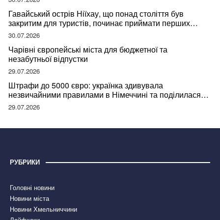
Гавайський острів Ніїхау, що понад століття був
закритим для туристів, починає приймати перших
відвідувачів
30.07.2026
Чарівні європейські міста для бюджетної та
незабутньої відпустки
29.07.2026
Штрафи до 5000 євро: українка здивувала
незвичайними правилами в Німеччині та поділилася
правдою
29.07.2026
РУБРИКИ
Головні новини
Новини міста
Новини Хмельниччини
Лайфхаки