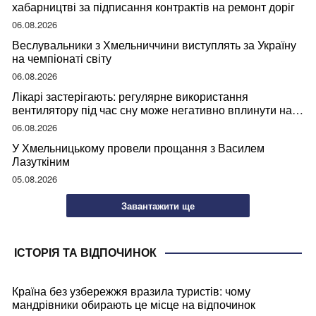
хабарництві за підписання контрактів на ремонт доріг
06.08.2026
Веслувальники з Хмельниччини виступлять за Україну
на чемпіонаті світу
06.08.2026
Лікарі застерігають: регулярне використання
вентилятору під час сну може негативно вплинути на
ваше здоров’я
06.08.2026
У Хмельницькому провели прощання з Василем
Лазуткіним
05.08.2026
Завантажити ще
ІСТОРІЯ ТА ВІДПОЧИНОК
Країна без узбережжя вразила туристів: чому
мандрівники обирають це місце на відпочинок