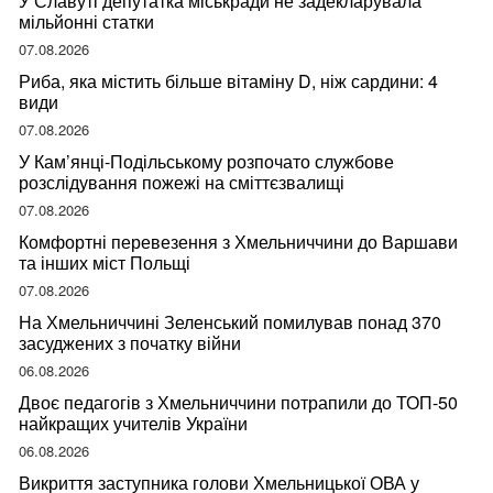
У Славуті депутатка міськради не задекларувала
мільйонні статки
07.08.2026
Риба, яка містить більше вітаміну D, ніж сардини: 4
види
07.08.2026
У Кам’янці-Подільському розпочато службове
розслідування пожежі на сміттєзвалищі
07.08.2026
Комфортні перевезення з Хмельниччини до Варшави
та інших міст Польщі
07.08.2026
На Хмельниччині Зеленський помилував понад 370
засуджених з початку війни
06.08.2026
Двоє педагогів з Хмельниччини потрапили до ТОП-50
найкращих учителів України
06.08.2026
Викриття заступника голови Хмельницької ОВА у