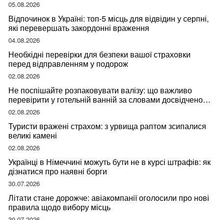
05.08.2026
Відпочинок в Україні: топ-5 місць для відвідин у серпні,
які перевершать закордонні враження
04.08.2026
Необхідні перевірки для безпеки вашої страховки
перед відправленням у подорож
02.08.2026
Не поспішайте розпаковувати валізу: що важливо
перевірити у готельній ванній за словами досвідченої
мандрівниці
02.08.2026
Туристи вражені страхом: з урвища раптом зсипалися
великі камені
02.08.2026
Українці в Німеччині можуть бути не в курсі штрафів: як
дізнатися про наявні борги
30.07.2026
Літати стане дорожче: авіакомпанії оголосили про нові
правила щодо вибору місць
30.07.2026