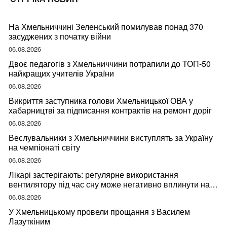
На Хмельниччині Зеленський помилував понад 370
засуджених з початку війни
06.08.2026
Двоє педагогів з Хмельниччини потрапили до ТОП-50
найкращих учителів України
06.08.2026
Викриття заступника голови Хмельницької ОВА у
хабарництві за підписання контрактів на ремонт доріг
06.08.2026
Веслувальники з Хмельниччини виступлять за Україну
на чемпіонаті світу
06.08.2026
Лікарі застерігають: регулярне використання
вентилятору під час сну може негативно вплинути на
ваше здоров’я
06.08.2026
У Хмельницькому провели прощання з Василем
Лазуткіним