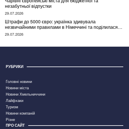
Чарівні європейські міста для бюджетної та
незабутньої відпустки
29.07.2026
Штрафи до 5000 євро: українка здивувала
незвичайними правилами в Німеччині та поділилася
правдою
29.07.2026
РУБРИКИ
Головні новини
Новини міста
Новини Хмельниччини
Лайфхаки
Туризм
Новини компаній
Різне
ПРО САЙТ