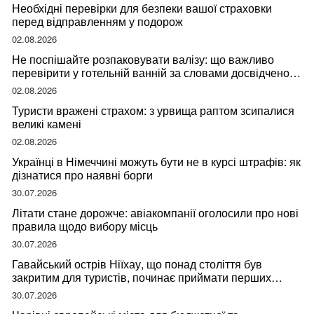
Необхідні перевірки для безпеки вашої страховки
перед відправленням у подорож
02.08.2026
Не поспішайте розпаковувати валізу: що важливо
перевірити у готельній ванній за словами досвідченої
мандрівниці
02.08.2026
Туристи вражені страхом: з урвища раптом зсипалися
великі камені
02.08.2026
Українці в Німеччині можуть бути не в курсі штрафів: як
дізнатися про наявні борги
30.07.2026
Літати стане дорожче: авіакомпанії оголосили про нові
правила щодо вибору місць
30.07.2026
Гавайський острів Ніїхау, що понад століття був
закритим для туристів, починає приймати перших
відвідувачів
30.07.2026