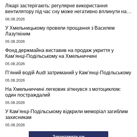
Лікарі застерігають: регулярне використання
вентилятору під час сну може негативно вплинути на
ваше здоров’я
06.08.2026
У Хмельницькому провели прощання з Василем
Лазуткіним
05.08.2026
Фонд держмайна виставив на продаж укриття у
Кам’янці-Подільському на Хмельниччині
05.08.2026
П’яний водій Audi затриманий у Кам’янці-Подільському
05.08.2026
На Хмельниччині легковик зіткнувся з мотоциклом:
один постраждалий
05.08.2026
У Кам’янці-Подільському відкрили меморіал загиблим
захисникам
05.08.2026
Завантажити ще