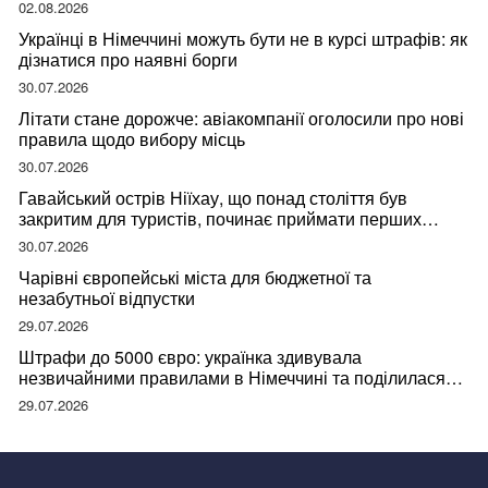
02.08.2026
Українці в Німеччині можуть бути не в курсі штрафів: як
дізнатися про наявні борги
30.07.2026
Літати стане дорожче: авіакомпанії оголосили про нові
правила щодо вибору місць
30.07.2026
Гавайський острів Ніїхау, що понад століття був
закритим для туристів, починає приймати перших
відвідувачів
30.07.2026
Чарівні європейські міста для бюджетної та
незабутньої відпустки
29.07.2026
Штрафи до 5000 євро: українка здивувала
незвичайними правилами в Німеччині та поділилася
правдою
29.07.2026