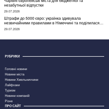
Чарівні європейські міста для бюджетної та
незабутньої відпустки
29.07.2026
Штрафи до 5000 євро: українка здивувала
незвичайними правилами в Німеччині та поділилася
правдою
29.07.2026
РУБРИКИ
Головні новини
Новини міста
Новини Хмельниччини
Лайфхаки
Туризм
Новини компаній
Різне
ПРО САЙТ