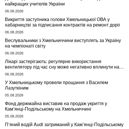
найкращих учителів України
06.08.2026
Викриття заступника голови Хмельницької ОВА у
хабарництві за підписання контрактів на ремонт доріг
06.08.2026
Веслувальники з Хмельниччини виступлять за Україну
на чемпіонаті світу
06.08.2026
Лікарі застерігають: регулярне використання
вентилятору під час сну може негативно вплинути на
ваше здоров’я
06.08.2026
У Хмельницькому провели прощання з Василем
Лазуткіним
05.08.2026
Фонд держмайна виставив на продаж укриття у
Кам’янці-Подільському на Хмельниччині
05.08.2026
П’яний водій Audi затриманий у Кам’янці-Подільському