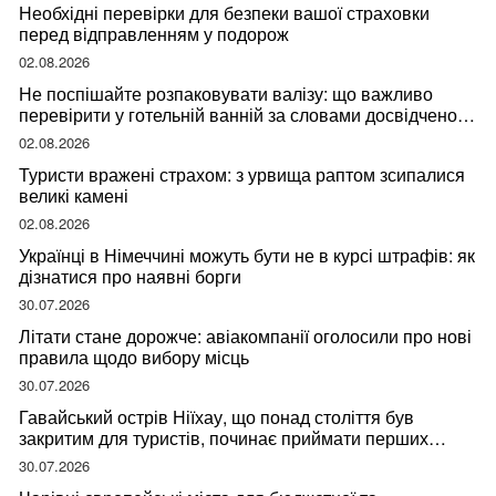
Необхідні перевірки для безпеки вашої страховки
перед відправленням у подорож
02.08.2026
Не поспішайте розпаковувати валізу: що важливо
перевірити у готельній ванній за словами досвідченої
мандрівниці
02.08.2026
Туристи вражені страхом: з урвища раптом зсипалися
великі камені
02.08.2026
Українці в Німеччині можуть бути не в курсі штрафів: як
дізнатися про наявні борги
30.07.2026
Літати стане дорожче: авіакомпанії оголосили про нові
правила щодо вибору місць
30.07.2026
Гавайський острів Ніїхау, що понад століття був
закритим для туристів, починає приймати перших
відвідувачів
30.07.2026