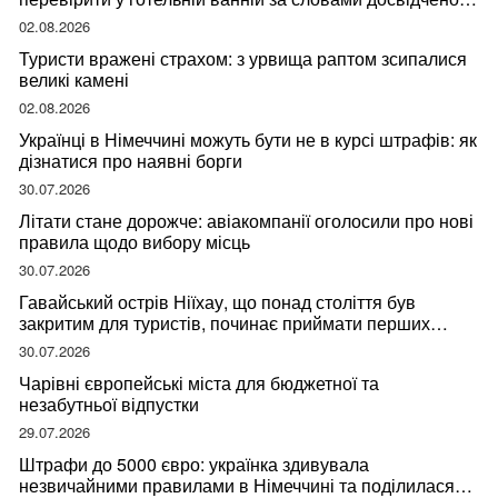
мандрівниці
02.08.2026
Туристи вражені страхом: з урвища раптом зсипалися
великі камені
02.08.2026
Українці в Німеччині можуть бути не в курсі штрафів: як
дізнатися про наявні борги
30.07.2026
Літати стане дорожче: авіакомпанії оголосили про нові
правила щодо вибору місць
30.07.2026
Гавайський острів Ніїхау, що понад століття був
закритим для туристів, починає приймати перших
відвідувачів
30.07.2026
Чарівні європейські міста для бюджетної та
незабутньої відпустки
29.07.2026
Штрафи до 5000 євро: українка здивувала
незвичайними правилами в Німеччині та поділилася