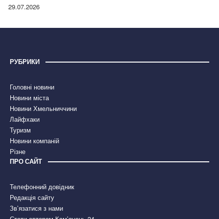
правдою
29.07.2026
РУБРИКИ
Головні новини
Новини міста
Новини Хмельниччини
Лайфхаки
Туризм
Новини компаній
Різне
ПРО САЙТ
Телефонний довідник
Редакція сайту
Зв’язатися з нами
Стати автором Кам’янець 24