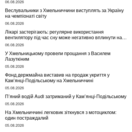
06.08.2026
Веслувальники з Хмельниччини виступлять за Україну
на чемпіонаті світу
06.08.2026
Лікарі застерігають: регулярне використання
вентилятору під час сну може негативно вплинути на
ваше здоров’я
06.08.2026
У Хмельницькому провели прощання з Василем
Лазуткіним
05.08.2026
Фонд держмайна виставив на продаж укриття у
Кам’янці-Подільському на Хмельниччині
05.08.2026
П’яний водій Audi затриманий у Кам’янці-Подільському
05.08.2026
На Хмельниччині легковик зіткнувся з мотоциклом:
один постраждалий
05.08.2026