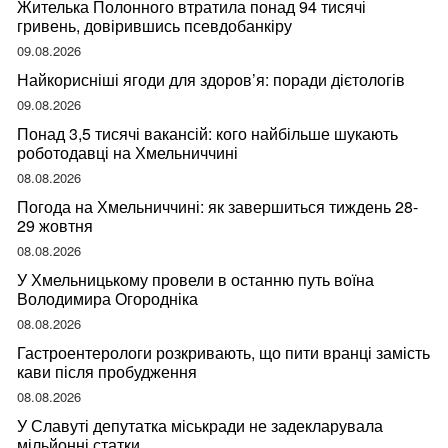
Жителька Полонного втратила понад 94 тисячі
гривень, довірившись псевдобанкіру
09.08.2026
Найкорисніші ягоди для здоров’я: поради дієтологів
09.08.2026
Понад 3,5 тисячі вакансій: кого найбільше шукають
роботодавці на Хмельниччині
08.08.2026
Погода на Хмельниччині: як завершиться тиждень 28-
29 жовтня
08.08.2026
У Хмельницькому провели в останню путь воїна
Володимира Огородніка
08.08.2026
Гастроентерологи розкривають, що пити вранці замість
кави після пробудження
08.08.2026
У Славуті депутатка міськради не задекларувала
мільйонні статки