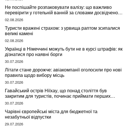
Не поспішайте розпаковувати валізу: що важливо
перевірити у готельній ванній за словами досвідченої
мандрівниці
02.08.2026
Туристи вражені страхом: з урвища раптом зсипалися
великі камені
02.08.2026
Українці в Німеччині можуть бути не в курсі штрафів: як
дізнатися про наявні борги
30.07.2026
Літати стане дорожче: авіакомпанії оголосили про нові
правила щодо вибору місць
30.07.2026
Гавайський острів Ніїхау, що понад століття був
закритим для туристів, починає приймати перших
відвідувачів
30.07.2026
Чарівні європейські міста для бюджетної та
незабутньої відпустки
29.07.2026