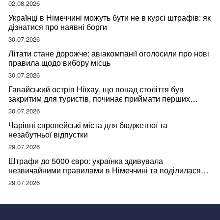
02.08.2026
Українці в Німеччині можуть бути не в курсі штрафів: як
дізнатися про наявні борги
30.07.2026
Літати стане дорожче: авіакомпанії оголосили про нові
правила щодо вибору місць
30.07.2026
Гавайський острів Ніїхау, що понад століття був
закритим для туристів, починає приймати перших
відвідувачів
30.07.2026
Чарівні європейські міста для бюджетної та
незабутньої відпустки
29.07.2026
Штрафи до 5000 євро: українка здивувала
незвичайними правилами в Німеччині та поділилася
правдою
29.07.2026