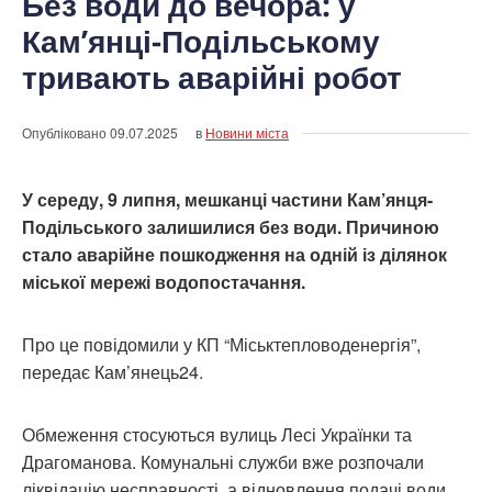
Без води до вечора: у
Кам’янці-Подільському
тривають аварійні робот
Опубліковано
09.07.2025
в
Новини міста
У середу, 9 липня, мешканці частини Кам’янця-
Подільського залишилися без води. Причиною
стало аварійне пошкодження на одній із ділянок
міської мережі водопостачання.
Про це повідомили у КП “Міськтепловоденергія”,
передає Кам’янець24.
Обмеження стосуються вулиць Лесі Українки та
Драгоманова. Комунальні служби вже розпочали
ліквідацію несправності, а відновлення подачі води