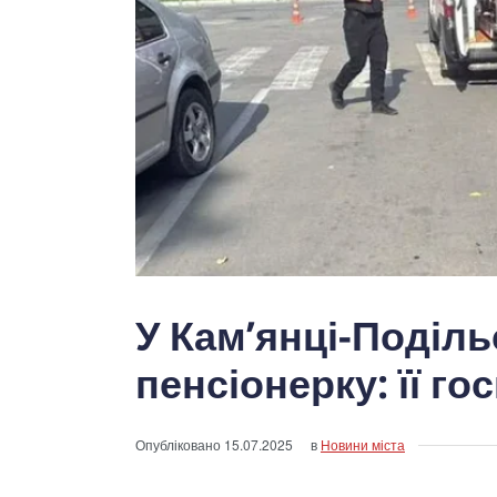
У Кам’янці-Поділь
пенсіонерку: її го
Опубліковано
15.07.2025
в
Новини міста