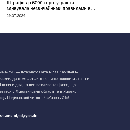
Штрафи до 5000 євро: українка
здивувала незвичайними правилами в
Німеччині та поділилася правдою
29.07.2026
нець 24» — інтернет-газета міста Кам'янець-
ський, де можна знайти не лише новини міста, а й
і новини дня, та все важливе та цікаве, що
ається у Хмельницькій області та в Україні.
ець-Подільський читає «Кам'янець 24»!