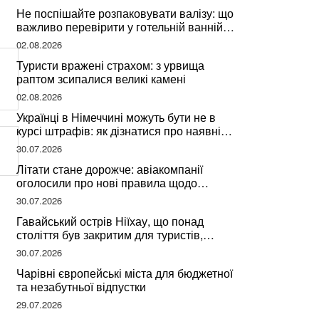
Не поспішайте розпаковувати валізу: що
важливо перевірити у готельній ванній
за словами досвідченої мандрівниці
02.08.2026
Туристи вражені страхом: з урвища
раптом зсипалися великі камені
02.08.2026
Українці в Німеччині можуть бути не в
курсі штрафів: як дізнатися про наявні
борги
30.07.2026
Літати стане дорожче: авіакомпанії
оголосили про нові правила щодо
вибору місць
30.07.2026
Гавайський острів Ніїхау, що понад
століття був закритим для туристів,
починає приймати перших відвідувачів
30.07.2026
Чарівні європейські міста для бюджетної
та незабутньої відпустки
29.07.2026