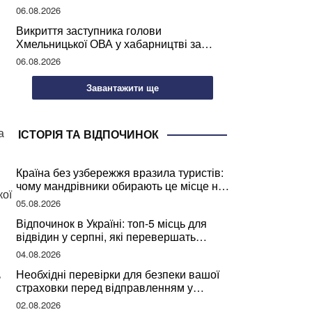
учителів України
06.08.2026
Викриття заступника голови
Хмельницької ОВА у хабарництві за
підписання контрактів на ремонт доріг
06.08.2026
Завантажити ще
а
ІСТОРІЯ ТА ВІДПОЧИНОК
Країна без узбережжя вразила туристів:
чому мандрівники обирають це місце на
кої
відпочинок
05.08.2026
Відпочинок в Україні: топ-5 місць для
відвідин у серпні, які перевершать
закордонні враження
04.08.2026
Необхідні перевірки для безпеки вашої
ь
страховки перед відправленням у
подорож
02.08.2026