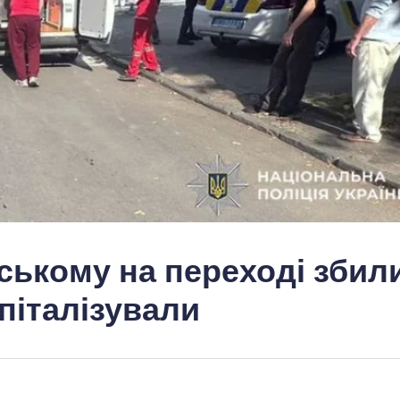
ському на переході збил
спіталізували