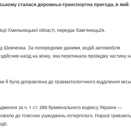
льському сталася дорожньо-транспортна пригода, в якій
.
ліції Хмельницької області, передає Кам’янець24.
иці Шевченка. За попередніми даними, водій автомобіля
здійснив наїзд на жінку, яка перетинала проїжджу частину н
ми й була доправлена до травматологічного відділення місь
ження за ч. 1 ст. 286 Кримінального кодексу України —
звело до тілесних ушкоджень потерпілого. Наразі тривают
дії.