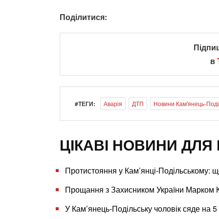
Поділитися:
Підпи
в
#ТЕГИ:
Аварія
ДТП
Новини Кам'янець-Поді
ЦІКАВІ НОВИНИ ДЛЯ 
Протистояння у Кам’янці-Подільському: щ
Прощання з Захисником України Марком К
У Кам’янець-Подільську чоловік сяде на 5