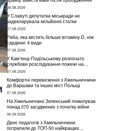
08.08.2026
У Славуті депутатка міськради не
задекларувала мільйонні статки
07.08.2026
Риба, яка містить більше вітаміну D, ніж
сардини: 4 види
07.08.2026
У Кам’янці-Подільському розпочато
службове розслідування пожежі на
сміттєзвалищі
07.08.2026
Комфортні перевезення з Хмельниччини
и
до Варшави та інших міст Польщі
07.08.2026
На Хмельниччині Зеленський помилував
понад 370 засуджених з початку війни
06.08.2026
Двоє педагогів з Хмельниччини
потрапили до ТОП-50 найкращих