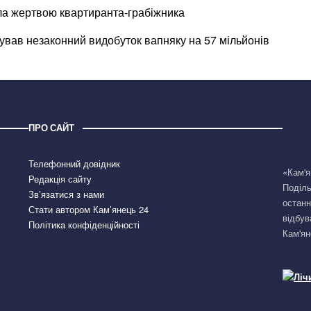
ла жертвою квартиранта-грабіжника
зував незаконний видобуток вапняку на 57 мільйонів
ПРО САЙТ
Телефонний довідник
«Кам'я
Редакція сайту
Поділь
Зв’язатися з нами
останн
Стати автором Кам’янець 24
відбув
Політика конфіденційності
Кам'ян