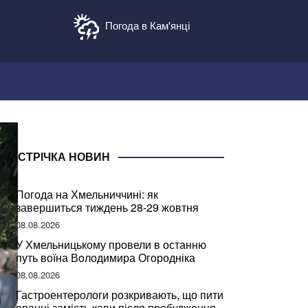
Погода в Кам'янці
СТРІЧКА НОВИН
Погода на Хмельниччині: як
завершиться тиждень 28-29 жовтня
08.08.2026
У Хмельницькому провели в останню
путь воїна Володимира Огородніка
08.08.2026
Гастроентерологи розкривають, що пити
вранці замість кави після пробудження