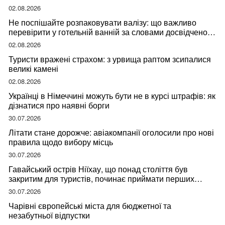
02.08.2026
Не поспішайте розпаковувати валізу: що важливо
перевірити у готельній ванній за словами досвідченої
мандрівниці
02.08.2026
Туристи вражені страхом: з урвища раптом зсипалися
великі камені
02.08.2026
Українці в Німеччині можуть бути не в курсі штрафів: як
дізнатися про наявні борги
30.07.2026
Літати стане дорожче: авіакомпанії оголосили про нові
правила щодо вибору місць
30.07.2026
Гавайський острів Ніїхау, що понад століття був
закритим для туристів, починає приймати перших
відвідувачів
30.07.2026
Чарівні європейські міста для бюджетної та
незабутньої відпустки