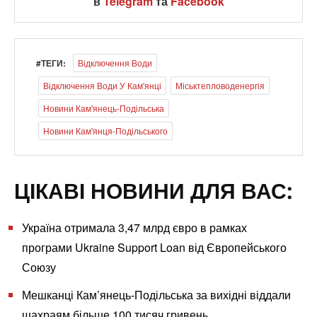
в
Telegram
та
Facebook
#ТЕГИ:
Відключення Води
Відключення Води У Кам'янці
Міськтепловоденергія
Новини Кам'янець-Подільська
Новини Кам'янця-Подільського
ЦІКАВІ НОВИНИ ДЛЯ ВАС:
Україна отримала 3,47 млрд євро в рамках
програми Ukraine Support Loan від Європейського
Союзу
Мешканці Кам’янець-Подільська за вихідні віддали
шахраям більше 100 тисяч гривень