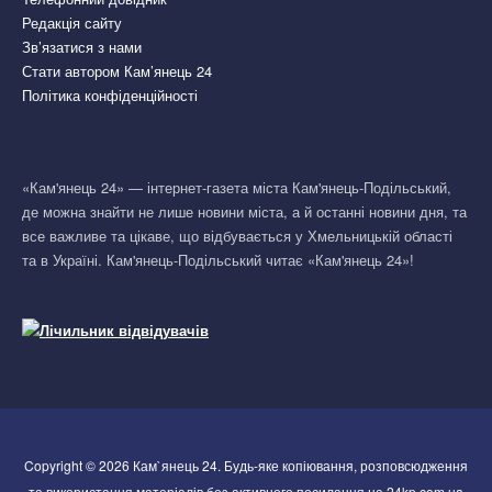
Редакція сайту
Зв’язатися з нами
Стати автором Кам’янець 24
Політика конфіденційності
«Кам'янець 24» — інтернет-газета міста Кам'янець-Подільський,
де можна знайти не лише новини міста, а й останні новини дня, та
все важливе та цікаве, що відбувається у Хмельницькій області
та в Україні. Кам'янець-Подільський читає «Кам'янець 24»!
Copyright © 2026 Кам`янець 24. Будь-яке копіювання, розповсюдження
та використання матеріалів без активного посилання на 24kp.com.ua