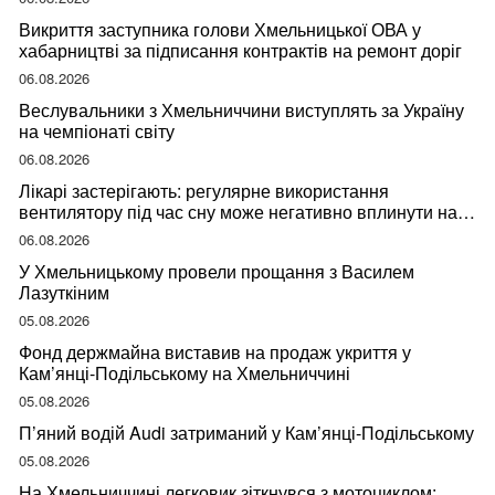
Викриття заступника голови Хмельницької ОВА у
хабарництві за підписання контрактів на ремонт доріг
06.08.2026
Веслувальники з Хмельниччини виступлять за Україну
на чемпіонаті світу
06.08.2026
Лікарі застерігають: регулярне використання
вентилятору під час сну може негативно вплинути на
ваше здоров’я
06.08.2026
У Хмельницькому провели прощання з Василем
Лазуткіним
05.08.2026
Фонд держмайна виставив на продаж укриття у
Кам’янці-Подільському на Хмельниччині
05.08.2026
П’яний водій Audi затриманий у Кам’янці-Подільському
05.08.2026
На Хмельниччині легковик зіткнувся з мотоциклом: