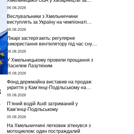
підписання контрактів на ремонт доріг
06.08.2026
Веслувальники з Хмельниччини
виступлять за Україну на чемпіонаті
світу
06.08.2026
Лікарі застерігають: регулярне
використання вентилятору під час сну
може негативно вплинути на ваше
06.08.2026
здоров’я
У Хмельницькому провели прощання з
Василем Лазуткіним
05.08.2026
Фонд держмайна виставив на продаж
з
укриття у Кам’янці-Подільському на
Хмельниччині
05.08.2026
о
П’яний водій Audi затриманий у
Кам’янці-Подільському
05.08.2026
На Хмельниччині легковик зіткнувся з
мотоциклом: один постраждалий