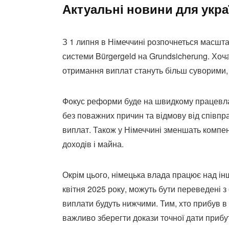
Актуальні новини для укра
З 1 липня в Німеччині розпочнеться масшт
системи Bürgergeld на Grundsicherung. Хо
отримання виплат стануть більш суворими, 
Фокус реформи буде на швидкому працевлаш
без поважних причин та відмову від співпр
виплат. Також у Німеччині зменшать компе
доходів і майна.
Окрім цього, німецька влада працює над інш
квітня 2025 року, можуть бути переведені з
виплати будуть нижчими. Тим, хто прибув в 
важливо зберегти докази точної дати прибу