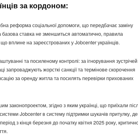
їнців за кордоном:
абна реформа соціальної допомоги, що передбачає заміну
ча базова ставка не зменшиться автоматично, правила
що вплине на зареєстрованих у Jobcenter українців.
туванні та посиленому контролі: за ігнорування зустрічей
аці запроваджують жорсткі санкції та термінове скорочення
нсацію за оренду житла та посилять перевірки прихованих
им законопроектом, згідно з яким українці, що приїхали піс
 системи Jobcenter в систему підтримки шукачів притулку, де
період з кінця березня до початку квітня 2025 року, критичн
ття.