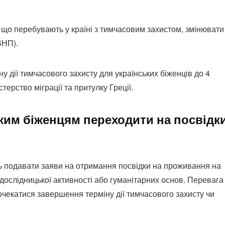
що перебувають у країні з тимчасовим захистом, змінювати
ВНП).
у дії тимчасового захисту для українських біженців до 4
ерство міграції та притулку Греції.
ким біженцям переходити на посвідк
ть подавати заяви на отримання посвідки на проживання на
, дослідницької активності або гуманітарних основ. Перевага
дочекатися завершення терміну дії тимчасового захисту чи