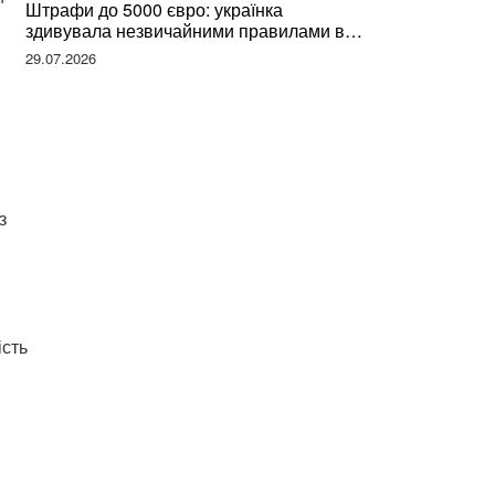
Штрафи до 5000 євро: українка
здивувала незвичайними правилами в
Німеччині та поділилася правдою
29.07.2026
з
ість