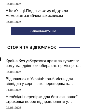
05.08.2026
У Кам’янці-Подільському відкрили
меморіал загиблим захисникам
05.08.2026
Завантажити ще
ІСТОРІЯ ТА ВІДПОЧИНОК
и
Країна без узбережжя вразила туристів:
чому мандрівники обирають це місце на
відпочинок
05.08.2026
Відпочинок в Україні: топ-5 місць для
відвідин у серпні, які перевершать
закордонні враження
04.08.2026
Необхідні перевірки для безпеки вашої
страховки перед відправленням у
подорож
02.08.2026