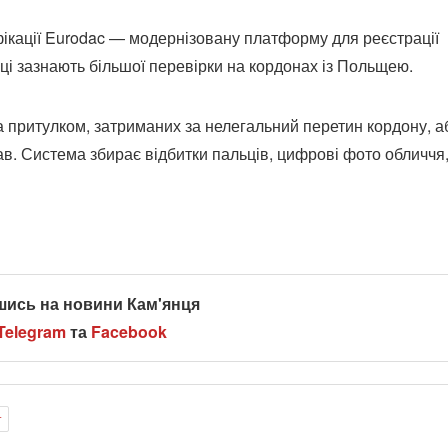
ікації Eurodac — модернізовану платформу для реєстрації
нці зазнають більшої перевірки на кордонах із Польщею.
 за притулком, затриманих за нелегальний перетин кордону, а
ав. Система збирає відбитки пальців, цифрові фото обличчя,
шись на новини Кам'янця
Telegram
та
Facebook
т