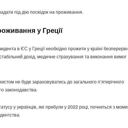
падати під дію посвідок на проживання.
роживання у Греції
идента в ЄС у Греції необхідно прожити у країні безперерв
 стабільний дохід, медичне страхування та виконання вимог
истом не буде зараховуватись до загального п’ятирічного
го законодавства.
атусу у українців, які прибули у 2022 році, почнеться з моме
идентства.