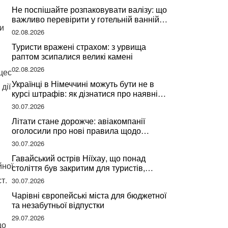
Не поспішайте розпаковувати валізу: що
важливо перевірити у готельній ванній
ми
за словами досвідченої мандрівниці
02.08.2026
Туристи вражені страхом: з урвища
раптом зсипалися великі камені
02.08.2026
цес
Українці в Німеччині можуть бути не в
дії
курсі штрафів: як дізнатися про наявні
борги
30.07.2026
Літати стане дорожче: авіакомпанії
оголосили про нові правила щодо
вибору місць
30.07.2026
Гавайський острів Ніїхау, що понад
йної
століття був закритим для туристів,
починає приймати перших відвідувачів
т.
30.07.2026
Чарівні європейські міста для бюджетної
та незабутньої відпустки
29.07.2026
що