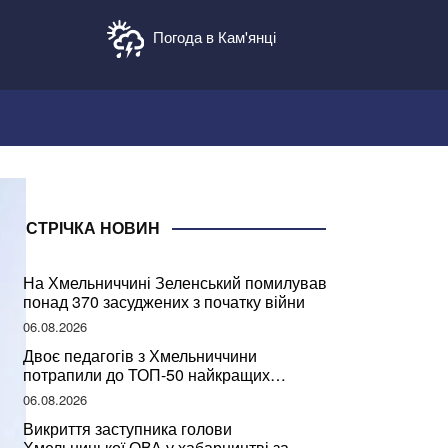
Погода в Кам'янці
СТРІЧКА НОВИН
На Хмельниччині Зеленський помилував
понад 370 засуджених з початку війни
06.08.2026
Двоє педагогів з Хмельниччини
потрапили до ТОП-50 найкращих
учителів України
06.08.2026
Викриття заступника голови
Хмельницької ОВА у хабарництві за