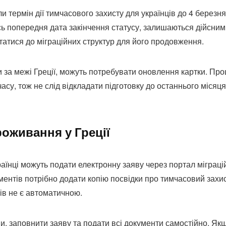
 термін дії тимчасового захисту для українців до 4 березня
ась попередня дата закінчення статусу, залишаються дійсни
татися до міграційних структур для його продовження.
 за межі Греції, можуть потребувати оновлення картки. Про
су, тож не слід відкладати підготовку до останнього місяця 
роживання у Греції
їнці можуть подати електронну заяву через портал міграці
ментів потрібно додати копію посвідки про тимчасовий захис
ів не є автоматичною.
и, заповнити заяву та подати всі документи самостійно. Як