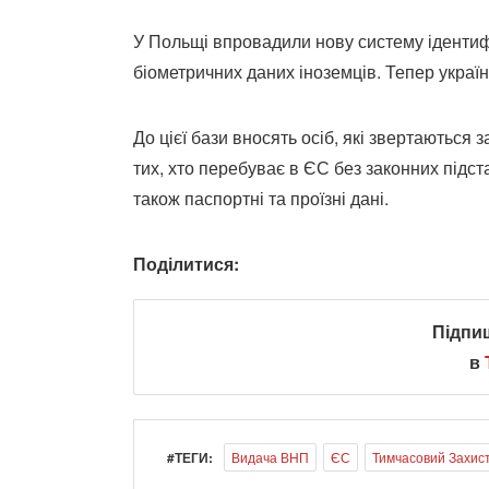
У Польщі впровадили нову систему ідентиф
біометричних даних іноземців. Тепер украї
До цієї бази вносять осіб, які звертаються
тих, хто перебуває в ЄС без законних підст
також паспортні та проїзні дані.
Поділитися:
Підпи
в
#ТЕГИ:
Видача ВНП
ЄС
Тимчасовий Захис