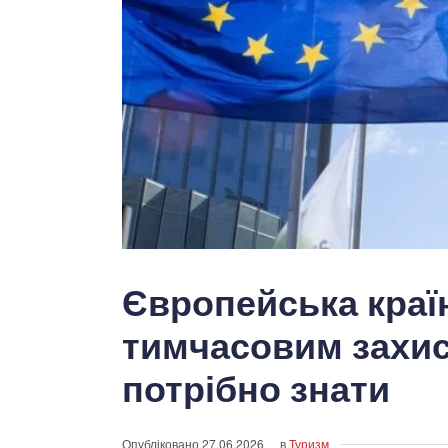
Європейська краї
тимчасовим захи
потрібно знати
Опубліковано
27.06.2026
в
Туризм