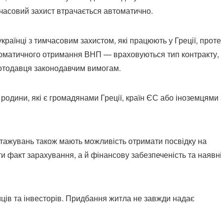
мчасовий захист втрачається автоматично.
раїнці з тимчасовим захистом, які працюють у Греції, проте
втоматичного отримання ВНП — враховуються тип контракту,
ботодавця законодавчим вимогам.
родини, які є громадянами Греції, країн ЄС або іноземцями 
 стажувань також мають можливість отримати посвідку на
 факт зарахування, а й фінансову забезпеченість та наявн
ців та інвесторів. Придбання житла не завжди надає