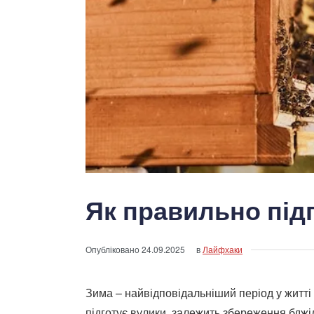
Як правильно під
Опубліковано
24.09.2025
в
Лайфхаки
Зима – найвідповідальніший період у житті к
підготує вулики, залежить збереження бджіл