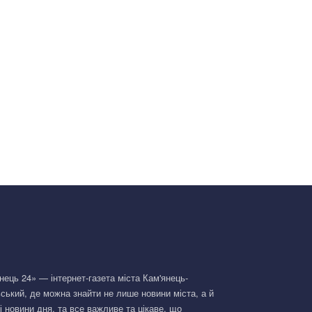
нець 24» — інтернет-газета міста Кам'янець-
ський, де можна знайти не лише новини міста, а й
і новини дня, та все важливе та цікаве, що