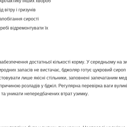
офілактику інших хвороб
д вітру і гризунів
апобігання сирості
требі відремонтувати їх
абезпечення достатньої кількості корму. У середньому на з
риродних запасів не вистачає, бджоляр готує цукровий сироп 
товувати лише якісні стільники, заповнені запечатаним ме
 причиною розладів у бджіл. Регулярна перевірка ваги вулик
 та уникати непередбачених втрат узимку.