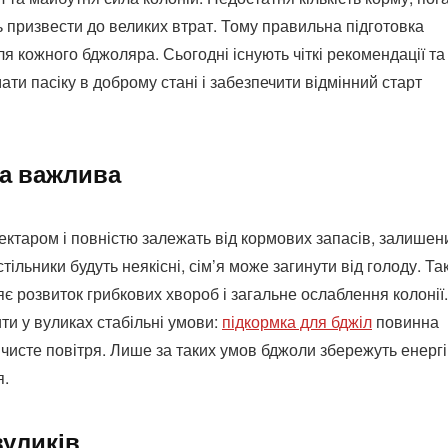
ь призвести до великих втрат. Тому правильна підготовка
я кожного бджоляра. Сьогодні існують чіткі рекомендації та
ати пасіку в доброму стані і забезпечити відмінний старт
ка важлива
ектаром і повністю залежать від кормових запасів, залишен
ільники будуть неякісні, сім’я може загинути від голоду. Та
яє розвиток грибкових хвороб і загальне ослаблення колонії.
ти у вуликах стабільні умови:
підкормка для бджіл
повинна
 чисте повітря. Лише за таких умов бджоли збережуть енергі
я.
вуликів