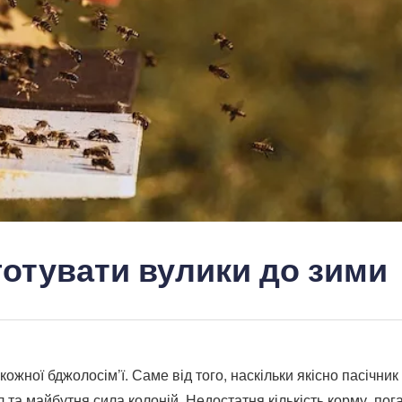
готувати вулики до зими
ожної бджолосім’ї. Саме від того, наскільки якісно пасічник
 та майбутня сила колоній. Недостатня кількість корму, пог