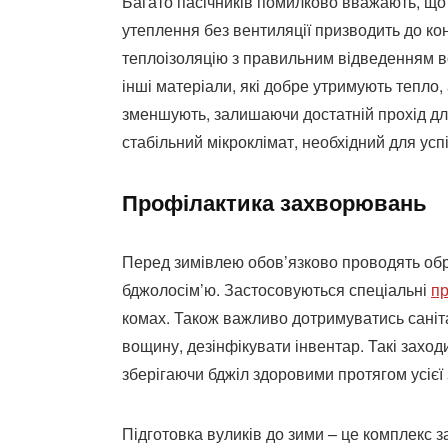
Багато пасічників помилково вважають, що 
утеплення без вентиляції призводить до кон
теплоізоляцію з правильним відведенням в
інші матеріали, які добре утримують тепло,
зменшують, залишаючи достатній прохід для 
стабільний мікроклімат, необхідний для успі
Профілактика захворювань
Перед зимівлею обов’язково проводять обр
бджолосім’ю. Застосовуються спеціальні
пр
комах. Також важливо дотримуватись саніта
вощину, дезінфікувати інвентар. Такі захо
зберігаючи бджіл здоровими протягом усієї
Підготовка вуликів до зими – це комплекс з