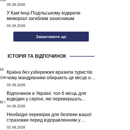
05.08.2026
У Кам’янці-Подільському відкрили
меморіал загиблим захисникам
05.08.2026
Завантажити ще
ІСТОРІЯ ТА ВІДПОЧИНОК
их
Країна без узбережжя вразила туристів:
кож
чому мандрівники обирають це місце на
відпочинок
05.08.2026
Відпочинок в Україні: топ-5 місць для
відвідин у серпні, які перевершать
ю і
закордонні враження
04.08.2026
Необхідні перевірки для безпеки вашої
страховки перед відправленням у
подорож
02.08.2026