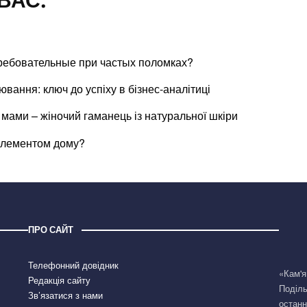
требовательные при частых поломках?
ання: ключ до успіху в бізнес-аналітиці
її мами – жіночий гаманець із натуральної шкіри
елементом дому?
ПРО САЙТ
Телефонний довідник
«Кам'я
Редакція сайту
Поділь
Зв’язатися з нами
останн