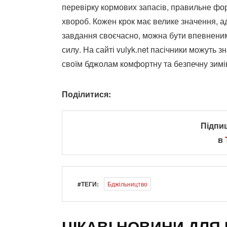
перевірку кормових запасів, правильне фор
хвороб. Кожен крок має велике значення, а
завдання своєчасно, можна бути впевненим
силу. На сайті vulyk.net пасічники можуть з
своїм бджолам комфортну та безпечну зимі
Поділитися:
Підпи
в
#ТЕГИ:
Бджільництво
ЦІКАВІ НОВИНИ ДЛЯ 