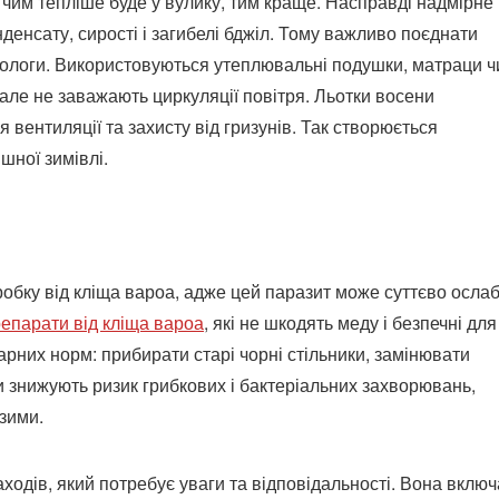
чим тепліше буде у вулику, тим краще. Насправді надмірне
денсату, сирості і загибелі бджіл. Тому важливо поєднати
ологи. Використовуються утеплювальні подушки, матраци ч
 але не заважають циркуляції повітря. Льотки восени
вентиляції та захисту від гризунів. Так створюється
шної зимівлі.
обку від кліща вароа, адже цей паразит може суттєво осла
епарати від кліща вароа
, які не шкодять меду і безпечні для
рних норм: прибирати старі чорні стільники, замінювати
ди знижують ризик грибкових і бактеріальних захворювань,
 зими.
аходів, який потребує уваги та відповідальності. Вона включ