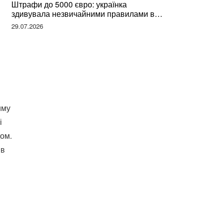
Штрафи до 5000 євро: українка
здивувала незвичайними правилами в
Німеччині та поділилася правдою
29.07.2026
иму
і
дом.
ів