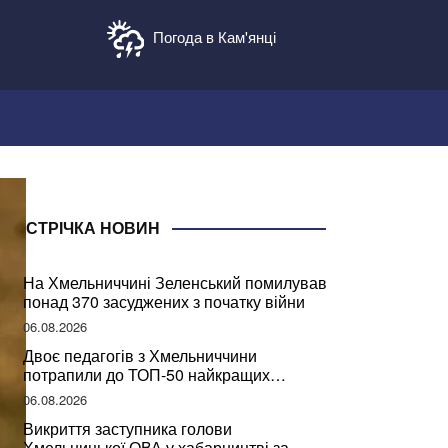
Погода в Кам'янці
СТРІЧКА НОВИН
На Хмельниччині Зеленський помилував
понад 370 засуджених з початку війни
06.08.2026
Двоє педагогів з Хмельниччини
потрапили до ТОП-50 найкращих
учителів України
06.08.2026
Викриття заступника голови
Хмельницької ОВА у хабарництві за