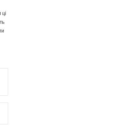
 ці
ть
ти