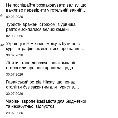
Не поспішайте розпаковувати валізу: що
важливо перевірити у готельній ванній
за словами досвідченої мандрівниці
не
02.08.2026
Туристи вражені страхом: з урвища
раптом зсипалися великі камені
02.08.2026
Українці в Німеччині можуть бути не в
му
курсі штрафів: як дізнатися про наявні
борги
30.07.2026
Літати стане дорожче: авіакомпанії
оголосили про нові правила щодо
вибору місць
30.07.2026
Гавайський острів Ніїхау, що понад
століття був закритим для туристів,
починає приймати перших відвідувачів
30.07.2026
Чарівні європейські міста для бюджетної
та незабутньої відпустки
29.07.2026