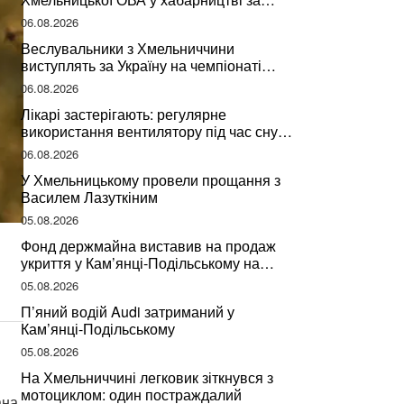
підписання контрактів на ремонт доріг
06.08.2026
Веслувальники з Хмельниччини
виступлять за Україну на чемпіонаті
світу
06.08.2026
Лікарі застерігають: регулярне
використання вентилятору під час сну
може негативно вплинути на ваше
06.08.2026
здоров’я
У Хмельницькому провели прощання з
Василем Лазуткіним
05.08.2026
Фонд держмайна виставив на продаж
укриття у Кам’янці-Подільському на
Хмельниччині
05.08.2026
П’яний водій Audi затриманий у
Кам’янці-Подільському
05.08.2026
На Хмельниччині легковик зіткнувся з
мотоциклом: один постраждалий
ана