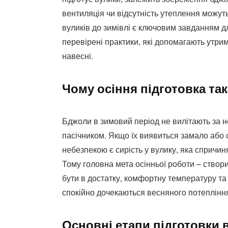
вентиляція чи відсутність утеплення можут
вуликів до зимівлі є ключовим завданням дл
перевірені практики, які допомагають утрим
навесні.
Чому осіння підготовка та
Бджоли в зимовий період не вилітають за н
пасічником. Якщо їх виявиться замало або ст
небезпекою є сирість у вулику, яка спричин
Тому головна мета осінньої роботи – створи
бути в достатку, комфортну температуру та
спокійно дочекаються весняного потеплінн
Основні етапи підготовки 