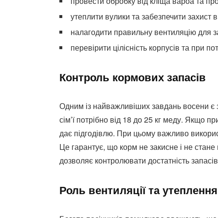
провести обробку від кліща вароа та пр
утеплити вулики та забезпечити захист ві
налагодити правильну вентиляцію для з
перевірити цілісність корпусів та при по
Контроль кормових запасів
Одним із найважливіших завдань восени є з
сім’ї потрібно від 18 до 25 кг меду. Якщо п
дає підгодівлю. При цьому важливо викорис
Це гарантує, що корм не закисне і не стане
дозволяє контролювати достатність запасів
Роль вентиляції та утеплення