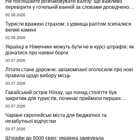
Не поспішайте розпаковувати валізу: що важливо
перевірити у готельній ванній за словами досвідченої
мандрівниці
02.08.2026
Туристи вражені страхом: з урвища раптом зсипалися
великі камені
02.08.2026
Українці в Німеччині можуть бути не в курсі штрафів: як
дізнатися про наявні борги
30.07.2026
Літати стане дорожче: авіакомпанії оголосили про нові
правила щодо вибору місць
30.07.2026
Гавайський острів Ніїхау, що понад століття був
закритим для туристів, починає приймати перших
відвідувачів
30.07.2026
Чарівні європейські міста для бюджетної та
незабутньої відпустки
29.07.2026
Штрафи до 5000 євро: українка здивувала