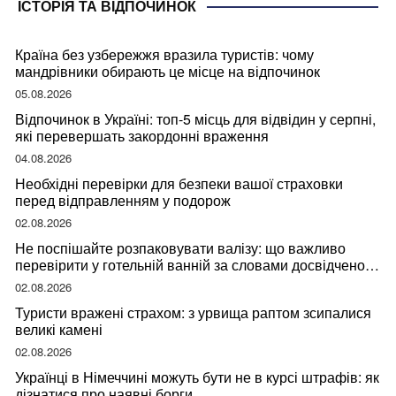
ІСТОРІЯ ТА ВІДПОЧИНОК
Країна без узбережжя вразила туристів: чому
мандрівники обирають це місце на відпочинок
05.08.2026
Відпочинок в Україні: топ-5 місць для відвідин у серпні,
які перевершать закордонні враження
04.08.2026
Необхідні перевірки для безпеки вашої страховки
перед відправленням у подорож
02.08.2026
Не поспішайте розпаковувати валізу: що важливо
перевірити у готельній ванній за словами досвідченої
мандрівниці
02.08.2026
Туристи вражені страхом: з урвища раптом зсипалися
великі камені
02.08.2026
Українці в Німеччині можуть бути не в курсі штрафів: як
дізнатися про наявні борги