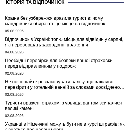
ІСТОРІЯ ТА ВІДПОЧИНОК
Країна без узбережжя вразила туристів: чому
мандрівники обирають це місце на відпочинок
05.08.2026
Відпочинок в Україні: топ-5 місць для відвідин у серпні,
які перевершать закордонні враження
04.08.2026
Необхідні перевірки для безпеки вашої страховки
перед відправленням у подорож
02.08.2026
Не поспішайте розпаковувати валізу: що важливо
перевірити у готельній ванній за словами досвідченої
мандрівниці
02.08.2026
Туристи вражені страхом: з урвища раптом зсипалися
великі камені
02.08.2026
Українці в Німеччині можуть бути не в курсі штрафів: як
дізнатися про наявні борги