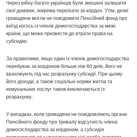
Через війну багато українців були змушені залишити
свої домівки, зокрема переїхати за кордон. Утім, деякі
громадяни могли не повідомити Пенсійний фонд про
виїзд когось із членів домогосподарства за межі
країни, що може призвести до втрати права на
субсидію.
За правилами, якщо один із членів домогосподарства
перебуває за кордоном більше ніж 60 днів, його не
враховують під час розрахунку субсидії. При цьому
його доходи, а також соціальні норми житла та
комунальних послуг також виключаються із
розрахунку.
У випадках, коли громадяни не повідомляють органи
Пенсійного фонду про тривалу відсутність члена
домогосподарства за кордоном, а субсидія
розраховується з урахуванням цієї особи, виплати