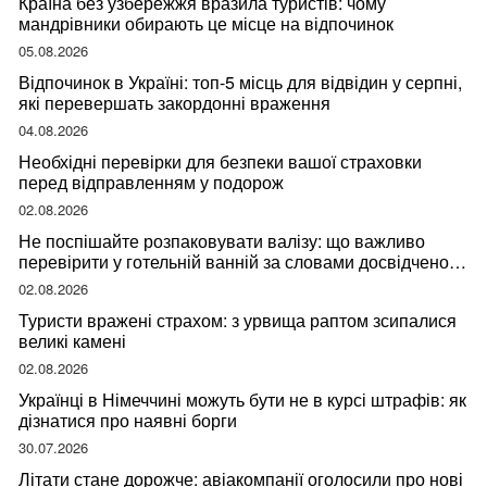
Країна без узбережжя вразила туристів: чому
мандрівники обирають це місце на відпочинок
05.08.2026
Відпочинок в Україні: топ-5 місць для відвідин у серпні,
які перевершать закордонні враження
04.08.2026
Необхідні перевірки для безпеки вашої страховки
перед відправленням у подорож
02.08.2026
Не поспішайте розпаковувати валізу: що важливо
перевірити у готельній ванній за словами досвідченої
мандрівниці
02.08.2026
Туристи вражені страхом: з урвища раптом зсипалися
великі камені
02.08.2026
Українці в Німеччині можуть бути не в курсі штрафів: як
дізнатися про наявні борги
30.07.2026
Літати стане дорожче: авіакомпанії оголосили про нові