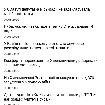
У Славуті депутатка міськради не задекларувала
мільйонні статки
07.08.2026
Риба, яка містить більше вітаміну D, ніж сардини: 4
види
07.08.2026
У Кам’янці-Подільському розпочато службове
розслідування пожежі на сміттєзвалищі
07.08.2026
Комфортні перевезення з Хмельниччини до Варшави
та інших міст Польщі
07.08.2026
На Хмельниччині Зеленський помилував понад 370
засуджених з початку війни
06.08.2026
Двоє педагогів з Хмельниччини потрапили до ТОП-50
найкращих учителів України
06.08.2026