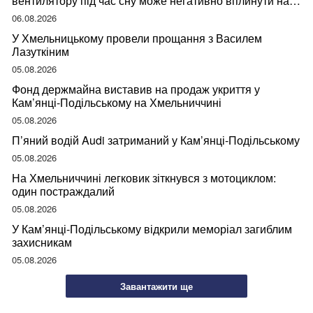
вентилятору під час сну може негативно вплинути на
ваше здоров’я
06.08.2026
У Хмельницькому провели прощання з Василем
Лазуткіним
05.08.2026
Фонд держмайна виставив на продаж укриття у
Кам’янці-Подільському на Хмельниччині
05.08.2026
П’яний водій Audi затриманий у Кам’янці-Подільському
05.08.2026
На Хмельниччині легковик зіткнувся з мотоциклом:
один постраждалий
05.08.2026
У Кам’янці-Подільському відкрили меморіал загиблим
захисникам
05.08.2026
Завантажити ще