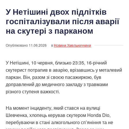
У Нетішині двох підлітків
госпіталізували після аварії
на скутері з парканом
Опубліковано
11.06.2026
в
Новини Хмельниччини
У Нетішині, 10 червня, близько 23:35, 16-річний
скутерист потрапив в аварію, врізавшись у металевий
паркан. Він, разом зі своєю пасажиркою, був
доправлений до медичного закладу з травмами
різного ступеня важкості.
На момент інциденту, який стався на вулиці
Шевченка, хлопець керував скутером Honda Dio,
перебуваючи в стані алкогольного сп’яніння та не