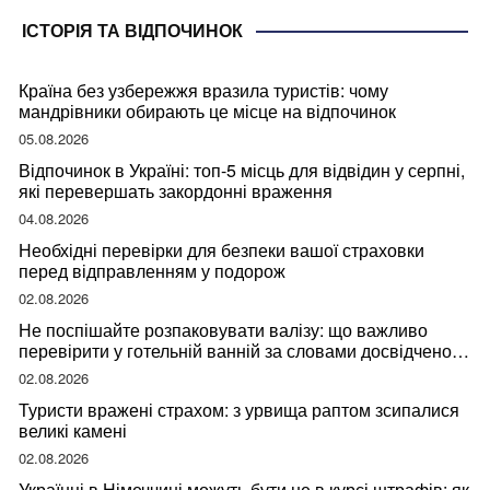
ІСТОРІЯ ТА ВІДПОЧИНОК
Країна без узбережжя вразила туристів: чому
мандрівники обирають це місце на відпочинок
05.08.2026
Відпочинок в Україні: топ-5 місць для відвідин у серпні,
які перевершать закордонні враження
04.08.2026
Необхідні перевірки для безпеки вашої страховки
перед відправленням у подорож
02.08.2026
Не поспішайте розпаковувати валізу: що важливо
перевірити у готельній ванній за словами досвідченої
мандрівниці
02.08.2026
Туристи вражені страхом: з урвища раптом зсипалися
великі камені
02.08.2026
Українці в Німеччині можуть бути не в курсі штрафів: як