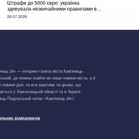
Штрафи до 5000 євро: українка
здивувала незвичайними правилами в
Німеччині та поділилася правдою
29.07.2026
нець 24» — інтернет-газета міста Кам'янець-
ський, де можна знайти не лише новини міста, а й
і новини дня, та все важливе та цікаве, що
ається у Хмельницькій області та в Україні.
ець-Подільський читає «Кам'янець 24»!