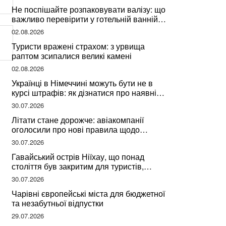
Не поспішайте розпаковувати валізу: що
важливо перевірити у готельній ванній
за словами досвідченої мандрівниці
02.08.2026
Туристи вражені страхом: з урвища
раптом зсипалися великі камені
02.08.2026
Українці в Німеччині можуть бути не в
курсі штрафів: як дізнатися про наявні
борги
30.07.2026
Літати стане дорожче: авіакомпанії
оголосили про нові правила щодо
вибору місць
30.07.2026
Гавайський острів Ніїхау, що понад
століття був закритим для туристів,
починає приймати перших відвідувачів
30.07.2026
Чарівні європейські міста для бюджетної
та незабутньої відпустки
29.07.2026