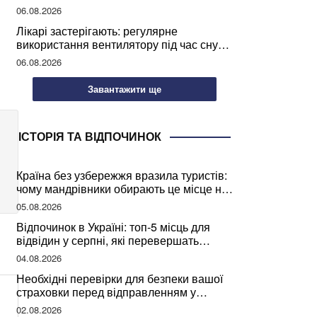
світу
06.08.2026
Лікарі застерігають: регулярне
використання вентилятору під час сну
може негативно вплинути на ваше
06.08.2026
здоров’я
Завантажити ще
ІСТОРІЯ ТА ВІДПОЧИНОК
Країна без узбережжя вразила туристів:
чому мандрівники обирають це місце на
відпочинок
05.08.2026
Відпочинок в Україні: топ-5 місць для
відвідин у серпні, які перевершать
закордонні враження
04.08.2026
Необхідні перевірки для безпеки вашої
страховки перед відправленням у
подорож
02.08.2026