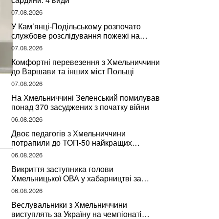
07.08.2026
У Кам’янці-Подільському розпочато
службове розслідування пожежі на
сміттєзвалищі
07.08.2026
Комфортні перевезення з Хмельниччини
до Варшави та інших міст Польщі
07.08.2026
На Хмельниччині Зеленський помилував
понад 370 засуджених з початку війни
06.08.2026
Двоє педагогів з Хмельниччини
потрапили до ТОП-50 найкращих
учителів України
06.08.2026
Викриття заступника голови
Хмельницької ОВА у хабарництві за
підписання контрактів на ремонт доріг
06.08.2026
Веслувальники з Хмельниччини
виступлять за Україну на чемпіонаті