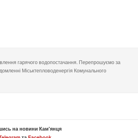
овлення гарячого водопостачання. Перепрошуємо за
відомленні Міськтепловоденергія Комунального
шись на новини Кам'янця
Telegram
та
Facebook