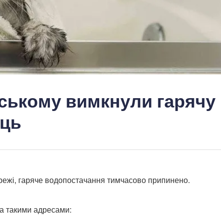
ьському вимкнули гарячу
иць
режі, гаряче водопостачання тимчасово припинено.
за такими адресами: