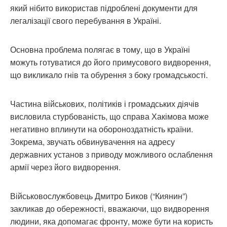
який нібито використав підроблені документи для
легалізації свого перебування в Україні.
Основна проблема полягає в тому, що в Україні
можуть готуватися до його примусового видворення,
що викликало гнів та обурення з боку громадськості.
Частина військових, політиків і громадських діячів
висловила стурбованість, що справа Хакімова може
негативно вплинути на обороноздатність країни.
Зокрема, звучать обвинувачення на адресу
державних установ з приводу можливого ослаблення
армії через його видворення.
Військовослужбовець Дмитро Биков (“Киянин”)
закликав до обережності, вважаючи, що видворення
людини, яка допомагає фронту, може бути на користь