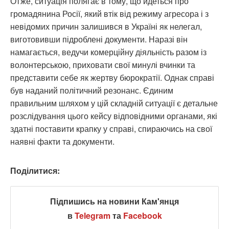
Отже, ситуація полягає в тому, що йдеться про
громадянина Росії, який втік від режиму агресора і з
невідомих причин залишився в Україні як нелегал,
виготовивши підроблені документи. Наразі він
намагається, ведучи комерційну діяльність разом із
волонтерською, приховати свої минулі вчинки та
представити себе як жертву бюрократії. Однак справі
був наданий політичний резонанс. Єдиним
правильним шляхом у цій складній ситуації є детальне
розслідування цього кейсу відповідними органами, які
здатні поставити крапку у справі, спираючись на свої
наявні факти та документи.
Поділитися:
Підпишись на новини Кам'янця
в
Telegram
та
Facebook