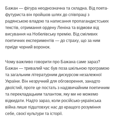
Бажан — фігура неоднозначна та складна. Від поета-
футуриста він пройшов шлях до співпраці з
радянською владою та написання пропагандистських
текстів, отримання ордену Леніна та відмови від
висування на Нобелівську премію. Від сміливих
поетичних експериментів — до страху, що за ним
приїде чорний воронок.
Чому важливо говорити про Бажана саме зараз?
Бажан — тривалий час був поза шкільною програмою
та загальним літературним дискурсом незалежної
України. Він незручний для обговорення, занадто
двоїстий, проте це постать з надзвичайним поетичним
та перекладацьким талантом, яку ми не можемо
відкидати. Надто зараз, коли російсько-українська
війна лише підштовхує нас до кращого розуміння
себе, своєї культури та історії.