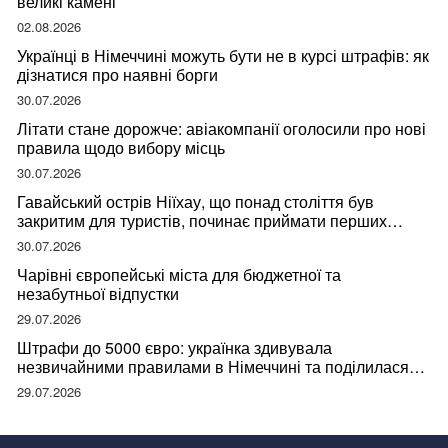
великі камені
02.08.2026
Українці в Німеччині можуть бути не в курсі штрафів: як
дізнатися про наявні борги
30.07.2026
Літати стане дорожче: авіакомпанії оголосили про нові
правила щодо вибору місць
30.07.2026
Гавайський острів Ніїхау, що понад століття був
закритим для туристів, починає приймати перших
відвідувачів
30.07.2026
Чарівні європейські міста для бюджетної та
незабутньої відпустки
29.07.2026
Штрафи до 5000 євро: українка здивувала
незвичайними правилами в Німеччині та поділилася
правдою
29.07.2026