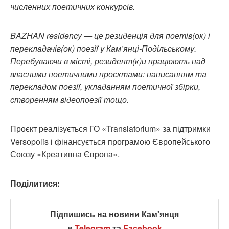
численних поетичних конкурсів.
BAZHAN residency — це резиденція для поетів(ок) і
перекладачів(ок) поезії у Кам’янці-Подільському.
Перебуваючи в місті, резидент(к)и працюють над
власними поетичними проєктами: написанням та
перекладом поезії, укладанням поетичної збірки,
створенням відеопоезії тощо.
Проєкт реалізується ГО «Translatorium» за підтримки
Versopolis і фінансується програмою Європейського
Союзу «Креативна Європа».
Поділитися:
Підпишись на новини Кам'янця
в
Telegram
та
Facebook