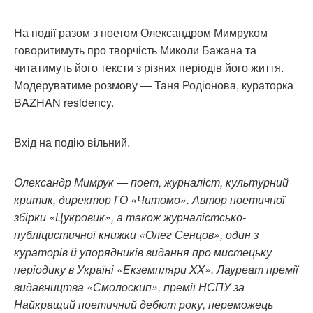
На події разом з поетом Олександром Мимруком
говоритимуть про творчість Миколи Бажана та
читатимуть його тексти з різних періодів його життя.
Модеруватиме розмову — Таня Родіонова, кураторка
BAZHAN residency.
Вхід на подію вільний.
Олександр Мимрук — поет, журналіст, культурний
критик, директор ГО «Читомо». Автор поетичної
збірки «Цукровик», а також журналістсько-
публіцистичної книжки «Олег Сенцов», один з
кураторів й упорядників видання про мистецьку
періодику в Україні «Екземпляри XX». Лауреат премії
видавництва «Смолоскип», премії НСПУ за
Найкращий поетичний дебют року, переможець