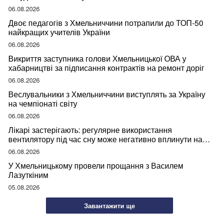
06.08.2026
Двоє педагогів з Хмельниччини потрапили до ТОП-50
найкращих учителів України
06.08.2026
Викриття заступника голови Хмельницької ОВА у
хабарництві за підписання контрактів на ремонт доріг
06.08.2026
Веслувальники з Хмельниччини виступлять за Україну
на чемпіонаті світу
06.08.2026
Лікарі застерігають: регулярне використання
вентилятору під час сну може негативно вплинути на
ваше здоров’я
06.08.2026
У Хмельницькому провели прощання з Василем
Лазуткіним
05.08.2026
Завантажити ще