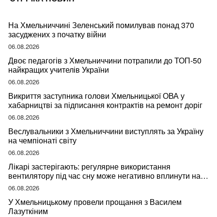
На Хмельниччині Зеленський помилував понад 370
засуджених з початку війни
06.08.2026
Двоє педагогів з Хмельниччини потрапили до ТОП-50
найкращих учителів України
06.08.2026
Викриття заступника голови Хмельницької ОВА у
хабарництві за підписання контрактів на ремонт доріг
06.08.2026
Веслувальники з Хмельниччини виступлять за Україну
на чемпіонаті світу
06.08.2026
Лікарі застерігають: регулярне використання
вентилятору під час сну може негативно вплинути на
ваше здоров’я
06.08.2026
У Хмельницькому провели прощання з Василем
Лазуткіним