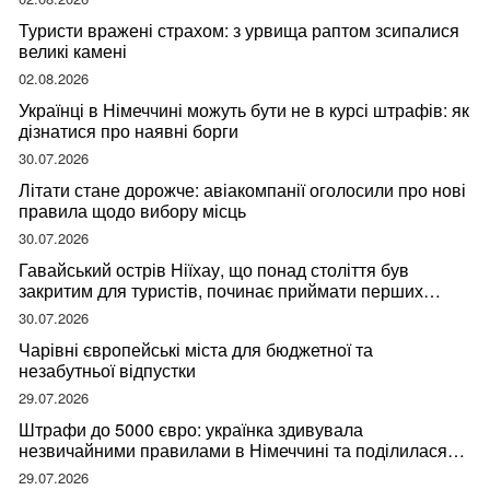
Туристи вражені страхом: з урвища раптом зсипалися
великі камені
02.08.2026
Українці в Німеччині можуть бути не в курсі штрафів: як
дізнатися про наявні борги
30.07.2026
Літати стане дорожче: авіакомпанії оголосили про нові
правила щодо вибору місць
30.07.2026
Гавайський острів Ніїхау, що понад століття був
закритим для туристів, починає приймати перших
відвідувачів
30.07.2026
Чарівні європейські міста для бюджетної та
незабутньої відпустки
29.07.2026
Штрафи до 5000 євро: українка здивувала
незвичайними правилами в Німеччині та поділилася
правдою
29.07.2026