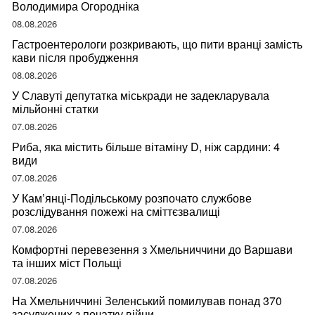
Володимира Огородніка
08.08.2026
Гастроентерологи розкривають, що пити вранці замість
кави після пробудження
08.08.2026
У Славуті депутатка міськради не задекларувала
мільйонні статки
07.08.2026
Риба, яка містить більше вітаміну D, ніж сардини: 4
види
07.08.2026
У Кам’янці-Подільському розпочато службове
розслідування пожежі на сміттєзвалищі
07.08.2026
Комфортні перевезення з Хмельниччини до Варшави
та інших міст Польщі
07.08.2026
На Хмельниччині Зеленський помилував понад 370
засуджених з початку війни