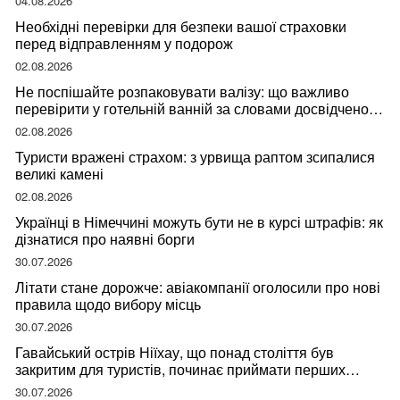
04.08.2026
Необхідні перевірки для безпеки вашої страховки
перед відправленням у подорож
02.08.2026
Не поспішайте розпаковувати валізу: що важливо
перевірити у готельній ванній за словами досвідченої
мандрівниці
02.08.2026
Туристи вражені страхом: з урвища раптом зсипалися
великі камені
02.08.2026
Українці в Німеччині можуть бути не в курсі штрафів: як
дізнатися про наявні борги
30.07.2026
Літати стане дорожче: авіакомпанії оголосили про нові
правила щодо вибору місць
30.07.2026
Гавайський острів Ніїхау, що понад століття був
закритим для туристів, починає приймати перших
відвідувачів
30.07.2026