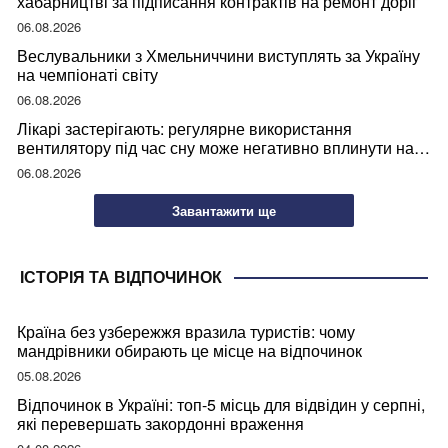
хабарництві за підписання контрактів на ремонт доріг
06.08.2026
Веслувальники з Хмельниччини виступлять за Україну
на чемпіонаті світу
06.08.2026
Лікарі застерігають: регулярне використання
вентилятору під час сну може негативно вплинути на
ваше здоров’я
06.08.2026
Завантажити ще
ІСТОРІЯ ТА ВІДПОЧИНОК
Країна без узбережжя вразила туристів: чому
мандрівники обирають це місце на відпочинок
05.08.2026
Відпочинок в Україні: топ-5 місць для відвідин у серпні,
які перевершать закордонні враження