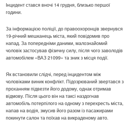
Інцидент стався вночі 14 грудня, близько першої
години.
За інформацією поліції, до правоохоронців звернувся
19-річний мешканець міста, який повідомив про
напад. За попередніми даними, малознайомий
чоловік застосував фізичну силу, після чого заволодів
автомобілем «ВАЗ 21099» та зник з місця події.
Як встановили слідчі, перед інцидентом між
чоловіками виник конфлікт. Підозрюваний звертався з
проханням підвезти його додому, однак отримав
відмову. Після цього він на таксі наздогнав
автомобіль потерпілого на одному з перехресть міста,
напав на водія, змусив його разом із пасажирами
покинути салон та поїхав на викраденому авто.