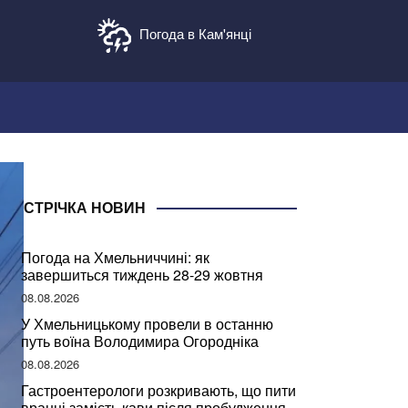
Погода в Кам'янці
СТРІЧКА НОВИН
Погода на Хмельниччині: як
завершиться тиждень 28-29 жовтня
08.08.2026
У Хмельницькому провели в останню
путь воїна Володимира Огородніка
08.08.2026
Гастроентерологи розкривають, що пити
вранці замість кави після пробудження