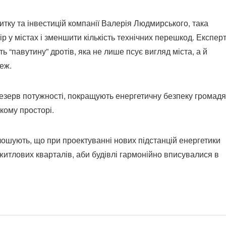
итку та інвестицій компанії Валерія Людмирського, така
р у містах і зменшити кількість технічних перешкод. Експер
ь “павутину” дротів, яка не лише псує вигляд міста, а й
еж.
резерв потужності, покращують енергетичну безпеку громад
кому просторі.
ошують, що при проектуванні нових підстанцій енергетики
житлових кварталів, аби будівлі гармонійно вписувалися в