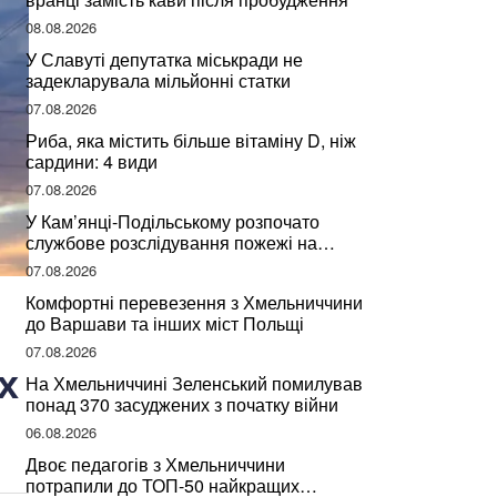
08.08.2026
У Славуті депутатка міськради не
задекларувала мільйонні статки
07.08.2026
Риба, яка містить більше вітаміну D, ніж
сардини: 4 види
07.08.2026
У Кам’янці-Подільському розпочато
службове розслідування пожежі на
сміттєзвалищі
07.08.2026
Комфортні перевезення з Хмельниччини
до Варшави та інших міст Польщі
07.08.2026
х
На Хмельниччині Зеленський помилував
понад 370 засуджених з початку війни
06.08.2026
Двоє педагогів з Хмельниччини
потрапили до ТОП-50 найкращих