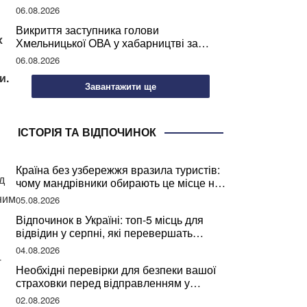
учителів України
06.08.2026
Викриття заступника голови
х
Хмельницької ОВА у хабарництві за
підписання контрактів на ремонт доріг
06.08.2026
и.
Завантажити ще
ІСТОРІЯ ТА ВІДПОЧИНОК
Країна без узбережжя вразила туристів:
д
чому мандрівники обирають це місце на
відпочинок
ним
05.08.2026
Відпочинок в Україні: топ-5 місць для
відвідин у серпні, які перевершать
закордонні враження
04.08.2026
-
Необхідні перевірки для безпеки вашої
страховки перед відправленням у
подорож
02.08.2026