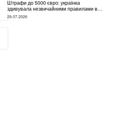
Штрафи до 5000 євро: українка
здивувала незвичайними правилами в
Німеччині та поділилася правдою
29.07.2026