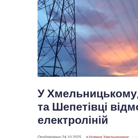
У Хмельницькому,
та Шепетівці від
електроліній
Опубліковано
24.10.2025
в
Новини Хмельниччини