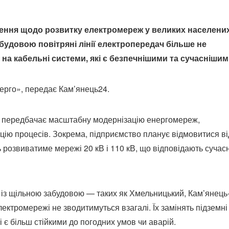
ення щодо розвитку електромереж у великих населени
абудовою повітряні лінії електропередач більше не
а кабельні системи, які є безпечнішими та сучаснішим
ерго», передає Кам’янець24.
рік передбачає масштабну модернізацію енергомереж,
ацію процесів. Зокрема, підприємство планує відмовитися ві
ь розвиватиме мережі 20 кВ і 110 кВ, що відповідають сучас
х із щільною забудовою — таких як Хмельницький, Кам’янець
лектромережі не зводитимуться взагалі. Їх замінять підземні
р і є більш стійкими до погодних умов чи аварій.