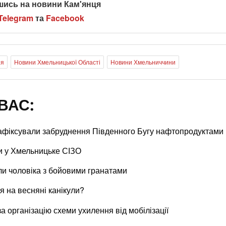
шись на новини Кам'янця
Telegram
та
Facebook
ія
Новини Хмельницької Області
Новини Хмельниччини
ВАС:
зафіксували забруднення Південного Бугу нафтопродуктами
и у Хмельницьке СІЗО
ли чоловіка з бойовими гранатами
 на весняні канікули?
 організацію схеми ухилення від мобілізації