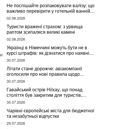
Не поспішайте розпаковувати валізу: що
важливо перевірити у готельній ванній
за словами досвідченої мандрівниці
02.08.2026
т
Туристи вражені страхом: з урвища
раптом зсипалися великі камені
02.08.2026
Українці в Німеччині можуть бути не в
курсі штрафів: як дізнатися про наявні
ян
борги
30.07.2026
Літати стане дорожче: авіакомпанії
оголосили про нові правила щодо
вибору місць
30.07.2026
Гавайський острів Ніїхау, що понад
століття був закритим для туристів,
починає приймати перших відвідувачів
30.07.2026
Чарівні європейські міста для бюджетної
та незабутньої відпустки
29.07.2026