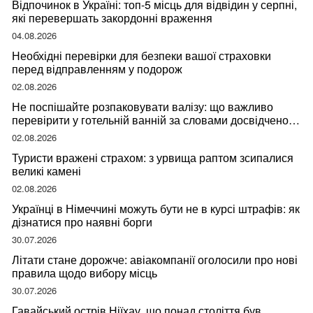
Відпочинок в Україні: топ-5 місць для відвідин у серпні,
які перевершать закордонні враження
04.08.2026
Необхідні перевірки для безпеки вашої страховки
перед відправленням у подорож
02.08.2026
Не поспішайте розпаковувати валізу: що важливо
перевірити у готельній ванній за словами досвідченої
мандрівниці
02.08.2026
Туристи вражені страхом: з урвища раптом зсипалися
великі камені
02.08.2026
Українці в Німеччині можуть бути не в курсі штрафів: як
дізнатися про наявні борги
30.07.2026
Літати стане дорожче: авіакомпанії оголосили про нові
правила щодо вибору місць
30.07.2026
Гавайський острів Ніїхау, що понад століття був