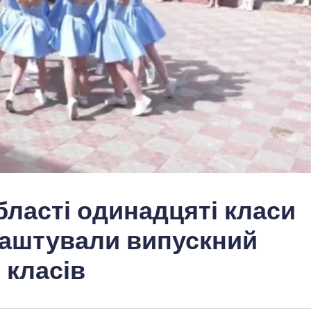
бласті одинадцяті класи
влаштували випускний
 класів