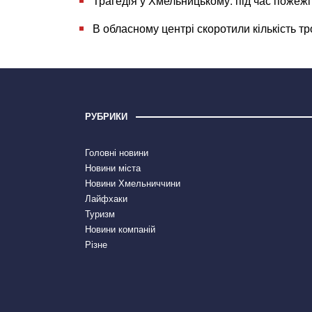
Трагедія у Хмельницькому: під час пожежі
В обласному центрі скоротили кількість т
РУБРИКИ
Головні новини
Новини міста
Новини Хмельниччини
Лайфхаки
Туризм
Новини компаній
Різне