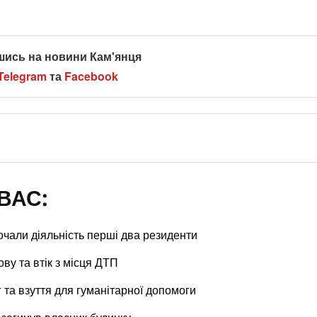
шись на новини Кам'янця
Telegram
та
Facebook
ВАС:
очали діяльність перші два резиденти
ву та втік з місця ДТП
 та взуття для гуманітарної допомоги