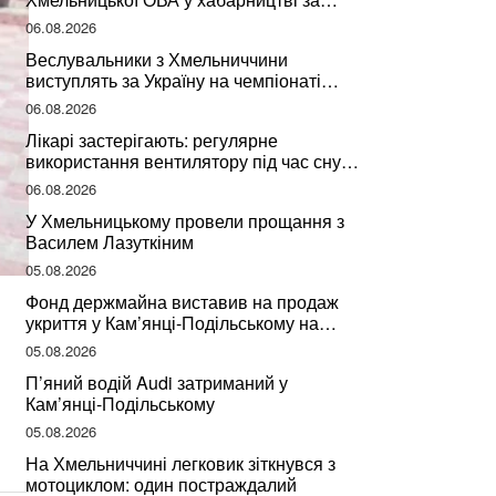
підписання контрактів на ремонт доріг
06.08.2026
Веслувальники з Хмельниччини
виступлять за Україну на чемпіонаті
світу
06.08.2026
Лікарі застерігають: регулярне
використання вентилятору під час сну
може негативно вплинути на ваше
06.08.2026
здоров’я
У Хмельницькому провели прощання з
Василем Лазуткіним
05.08.2026
Фонд держмайна виставив на продаж
укриття у Кам’янці-Подільському на
Хмельниччині
05.08.2026
П’яний водій Audi затриманий у
Кам’янці-Подільському
05.08.2026
На Хмельниччині легковик зіткнувся з
мотоциклом: один постраждалий