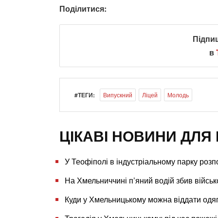
Поділитися:
Підпи
в
#ТЕГИ:
Випускний
Ліцей
Молодь
ЦІКАВІ НОВИНИ ДЛЯ 
У Теофіполі в індустріальному парку розп
На Хмельниччині п’яний водій збив військо
Куди у Хмельницькому можна віддати одяг