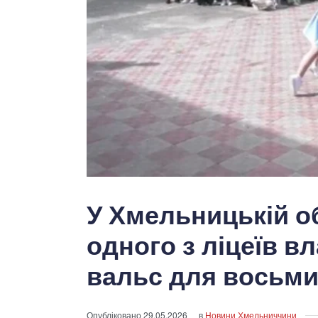
У Хмельницькій о
одного з ліцеїв 
вальс для восьми
Опубліковано
29.05.2026
в
Новини Хмельниччини