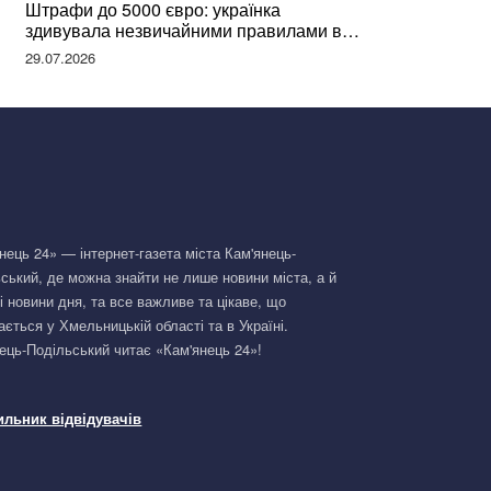
Штрафи до 5000 євро: українка
здивувала незвичайними правилами в
Німеччині та поділилася правдою
29.07.2026
нець 24» — інтернет-газета міста Кам'янець-
ський, де можна знайти не лише новини міста, а й
і новини дня, та все важливе та цікаве, що
ається у Хмельницькій області та в Україні.
ець-Подільський читає «Кам'янець 24»!