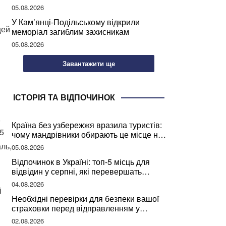
05.08.2026
У Кам’янці-Подільському відкрили
цей
меморіал загиблим захисникам
05.08.2026
Завантажити ще
ІСТОРІЯ ТА ВІДПОЧИНОК
,
Країна без узбережжя вразила туристів:
25
чому мандрівники обирають це місце на
відпочинок
аль,
05.08.2026
Відпочинок в Україні: топ-5 місць для
відвідин у серпні, які перевершать
закордонні враження
04.08.2026
і
Необхідні перевірки для безпеки вашої
страховки перед відправленням у
подорож
02.08.2026