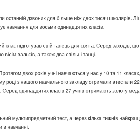
ли останній дзвоник для більше ніж двох тисяч школярів. Лі
ує навчання для восьми одинадцятих класів.
й клас підготував свій танець для свята. Серед заходів, що
 вісім вальсів, а також два спільні танці.
отягом двох років учні навчаються у нас у 10 та 11 класах
му році з нашого навчального закладу отримали атестати 2
ми. Серед одинадцятих класів 27 учнів отримають золоту мед
ьний мультипредметний тест, а через кілька тижнів найкращ
и в навчанні.