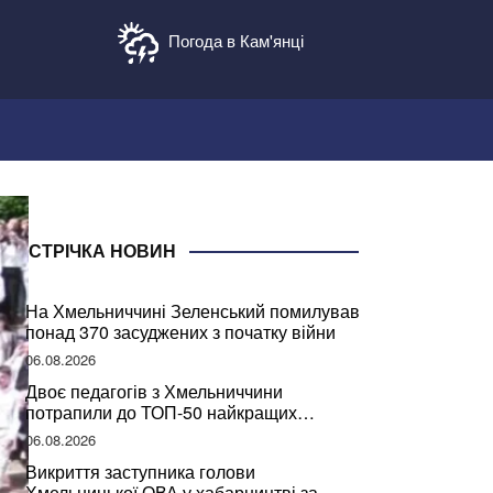
Погода в Кам'янці
СТРІЧКА НОВИН
На Хмельниччині Зеленський помилував
понад 370 засуджених з початку війни
06.08.2026
Двоє педагогів з Хмельниччини
потрапили до ТОП-50 найкращих
учителів України
06.08.2026
Викриття заступника голови
Хмельницької ОВА у хабарництві за