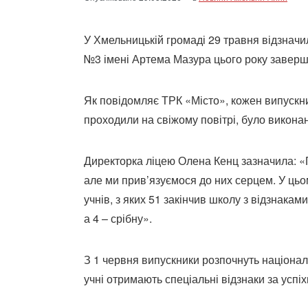
У Хмельницькій громаді 29 травня відзначи
№3 імені Артема Мазура цього року заверш
Як повідомляє ТРК «Місто», кожен випускни
проходили на свіжому повітрі, було виконано
Директорка ліцею Олена Кенц зазначила: «Пр
але ми прив’язуємося до них серцем. У цьо
учнів, з яких 51 закінчив школу з відзнака
а 4 – срібну».
З 1 червня випускники розпочнуть націонал
учні отримають спеціальні відзнаки за успіх