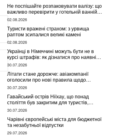
Не поспішайте розпаковувати валізу: що
важливо перевірити у готельній ванній
за словами досвідченої мандрівниці
02.08.2026
Туристи вражені страхом: з урвища
раптом зсипалися великі камені
02.08.2026
Українці в Німеччині можуть бути не в
курсі штрафів: як дізнатися про наявні
борги
30.07.2026
Літати стане дорожче: авіакомпанії
оголосили про нові правила щодо
вибору місць
30.07.2026
Гавайський острів Ніїхау, що понад
століття був закритим для туристів,
починає приймати перших відвідувачів
30.07.2026
Чарівні європейські міста для бюджетної
та незабутньої відпустки
29.07.2026