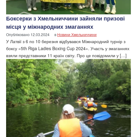
Боксерки з Хмельниччини зайняли призові
місця у міжнародних змаганнях
Опубліковано
12.03.2024
в
Новини Хмельниччини
У Латвії з 6 по 10 березня відбувався Міжнародний турнір з
боксу «5th Riga Ladies Boxing Cup 2024». Участь у змаганнях
взяли представники 11 країн світу. Про це повідомили у […]