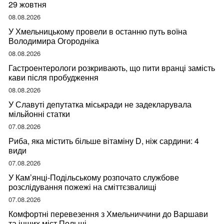
29 жовтня
08.08.2026
У Хмельницькому провели в останню путь воїна
Володимира Огородніка
08.08.2026
Гастроентерологи розкривають, що пити вранці замість
кави після пробудження
08.08.2026
У Славуті депутатка міськради не задекларувала
мільйонні статки
07.08.2026
Риба, яка містить більше вітаміну D, ніж сардини: 4
види
07.08.2026
У Кам’янці-Подільському розпочато службове
розслідування пожежі на сміттєзвалищі
07.08.2026
Комфортні перевезення з Хмельниччини до Варшави
та інших міст Польщі