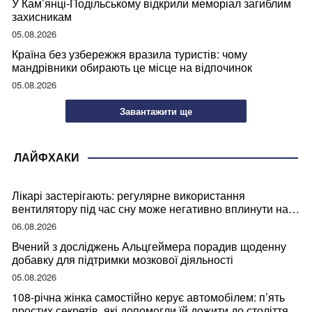
У Кам’янці-Подільському відкрили меморіал загиблим
захисникам
05.08.2026
Країна без узбережжя вразила туристів: чому
мандрівники обирають це місце на відпочинок
05.08.2026
Завантажити ще
ЛАЙФХАКИ
Лікарі застерігають: регулярне використання
вентилятору під час сну може негативно вплинути на
ваше здоров’я
06.08.2026
Вчений з досліджень Альцгеймера порадив щоденну
добавку для підтримки мозкової діяльності
05.08.2026
108-річна жінка самостійно керує автомобілем: п’ять
простих секретів, які допомогли їй дожити до століття