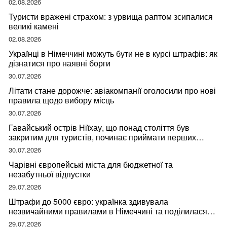
02.08.2026
Туристи вражені страхом: з урвища раптом зсипалися
великі камені
02.08.2026
Українці в Німеччині можуть бути не в курсі штрафів: як
дізнатися про наявні борги
30.07.2026
Літати стане дорожче: авіакомпанії оголосили про нові
правила щодо вибору місць
30.07.2026
Гавайський острів Ніїхау, що понад століття був
закритим для туристів, починає приймати перших
відвідувачів
30.07.2026
Чарівні європейські міста для бюджетної та
незабутньої відпустки
29.07.2026
Штрафи до 5000 євро: українка здивувала
незвичайними правилами в Німеччині та поділилася
правдою
29.07.2026