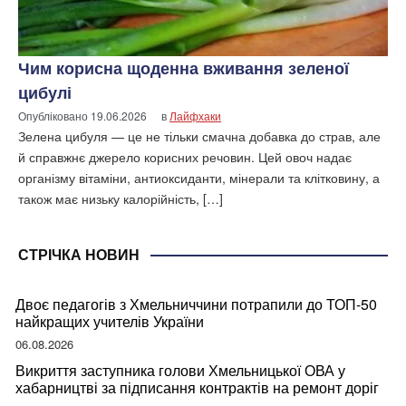
Чим корисна щоденна вживання зеленої
цибулі
Опубліковано
19.06.2026
в
Лайфхаки
Зелена цибуля — це не тільки смачна добавка до страв, але
й справжнє джерело корисних речовин. Цей овоч надає
організму вітаміни, антиоксиданти, мінерали та клітковину, а
також має низьку калорійність, […]
СТРІЧКА НОВИН
Двоє педагогів з Хмельниччини потрапили до ТОП-50
найкращих учителів України
06.08.2026
Викриття заступника голови Хмельницької ОВА у
хабарництві за підписання контрактів на ремонт доріг