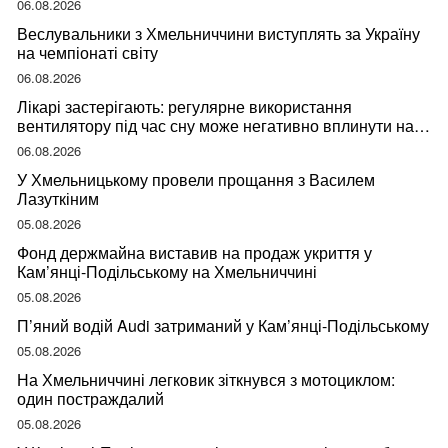
06.08.2026
Веслувальники з Хмельниччини виступлять за Україну
на чемпіонаті світу
06.08.2026
Лікарі застерігають: регулярне використання
вентилятору під час сну може негативно вплинути на
ваше здоров’я
06.08.2026
У Хмельницькому провели прощання з Василем
Лазуткіним
05.08.2026
Фонд держмайна виставив на продаж укриття у
Кам’янці-Подільському на Хмельниччині
05.08.2026
П’яний водій Audi затриманий у Кам’янці-Подільському
05.08.2026
На Хмельниччині легковик зіткнувся з мотоциклом:
один постраждалий
05.08.2026