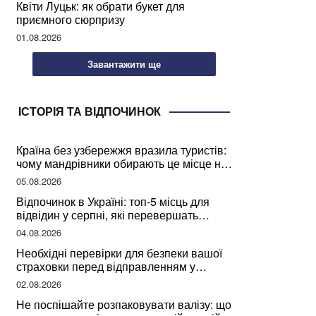
Квіти Луцьк: як обрати букет для
приємного сюрпризу
01.08.2026
Завантажити ще
ІСТОРІЯ ТА ВІДПОЧИНОК
Країна без узбережжя вразила туристів:
чому мандрівники обирають це місце на
відпочинок
05.08.2026
Відпочинок в Україні: топ-5 місць для
відвідин у серпні, які перевершать
закордонні враження
04.08.2026
Необхідні перевірки для безпеки вашої
страховки перед відправленням у
подорож
02.08.2026
Не поспішайте розпаковувати валізу: що