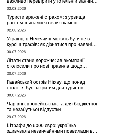
важливо перевірити у готельній ванній
за словами досвідченої мандрівниці
02.08.2026
Туристи вражені страхом: з урвища
раптом зсипалися великі камені
02.08.2026
Українці в Німеччині можуть бути не в
курсі штрафів: як дізнатися про наявні
борги
30.07.2026
Літати стане дорожче: авіакомпанії
оголосили про нові правила щодо
вибору місць
30.07.2026
Гавайський острів Ніїхау, що понад
століття був закритим для туристів,
починає приймати перших відвідувачів
30.07.2026
Чарівні європейські міста для бюджетної
та незабутньої відпустки
29.07.2026
Штрафи до 5000 євро: українка
здивувала незвичайними правилами в