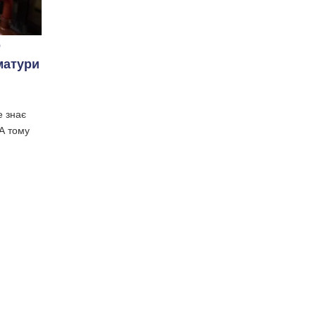
о
матури
е знає
А тому