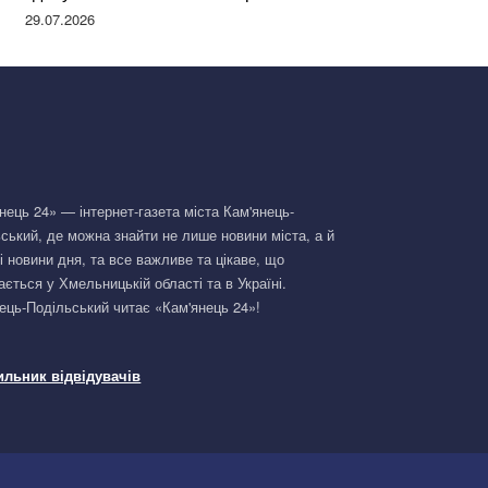
Німеччині та поділилася правдою
29.07.2026
нець 24» — інтернет-газета міста Кам'янець-
ський, де можна знайти не лише новини міста, а й
і новини дня, та все важливе та цікаве, що
ається у Хмельницькій області та в Україні.
ець-Подільський читає «Кам'янець 24»!