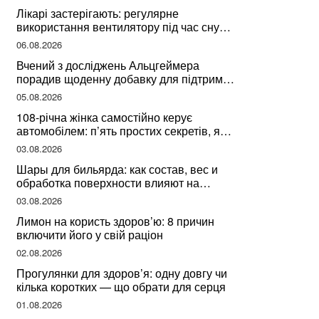
Лікарі застерігають: регулярне
використання вентилятору під час сну
може негативно вплинути на ваше
06.08.2026
здоров’я
Вчений з досліджень Альцгеймера
порадив щоденну добавку для підтримки
мозкової діяльності
05.08.2026
108-річна жінка самостійно керує
автомобілем: п’ять простих секретів, які
допомогли їй дожити до століття
03.08.2026
Шары для бильярда: как состав, вес и
обработка поверхности влияют на
динамику игры
03.08.2026
Лимон на користь здоров’ю: 8 причин
включити його у свій раціон
02.08.2026
Прогулянки для здоров’я: одну довгу чи
кілька коротких — що обрати для серця
01.08.2026