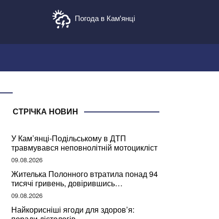
Погода в Кам'янці
СТРІЧКА НОВИН
У Кам’янці-Подільському в ДТП
травмувався неповнолітній мотоцикліст
09.08.2026
Жителька Полонного втратила понад 94
тисячі гривень, довірившись
псевдобанкіру
09.08.2026
Найкорисніші ягоди для здоров’я:
поради дієтологів